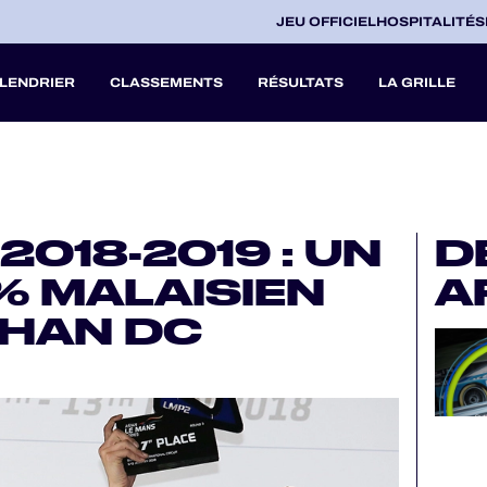
JEU OFFICIEL
HOSPITALITÉS
LENDRIER
CLASSEMENTS
RÉSULTATS
LA GRILLE
27
2018-2019 : UN
D
A
% MALAISIEN
A
V
CHAN DC