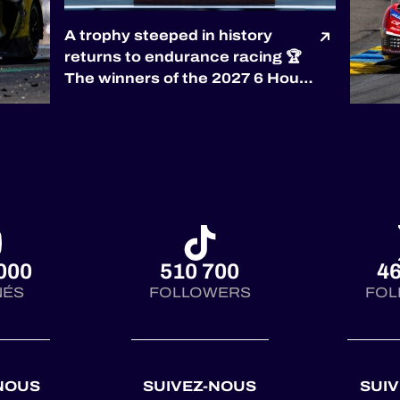
A trophy steeped in history
returns to endurance racing 🏆
The winners of the 2027 6 Hours
of Silverstone will be awarded
the prestigious RAC Tourist
Trophy, the world’s oldest
automobile race trophy,
presented by the
@royalautomobilclub. First
co...
000
510 700
46
NÉS
FOLLOWERS
FOL
NOUS
SUIVEZ-NOUS
SUI