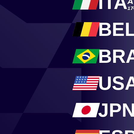
ITA
A
17
MLMC
BE
ALMS
BR
US
JP