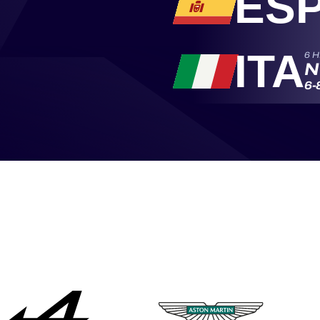
ES
ITA
6 
N
6-