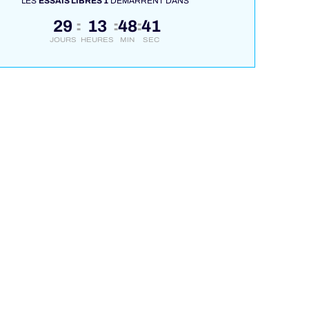
LES
ESSAIS LIBRES 1
DÉMARRENT DANS
29
13
48
40
:
:
:
JOURS
HEURES
MIN
SEC