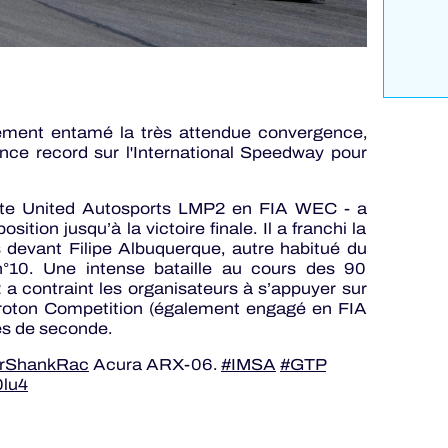
lement entamé la très attendue convergence,
ce record sur l'International Speedway pour
ote United Autosports LMP2 en FIA WEC - a
tion jusqu’à la victoire finale. Il a franchi la
 devant Filipe Albuquerque, autre habitué du
°10. Une intense bataille au cours des 90
a contraint les organisateurs à s’appuyer sur
e Proton Competition (également engagé en FIA
es de seconde.
rShankRac
Acura ARX-06.
#IMSA
#GTP
0lu4