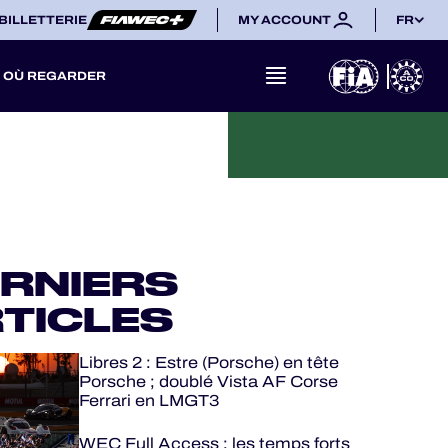
BILLETTERIE
MY ACCOUNT
FR
OÙ REGARDER
RNIERS
TICLES
Libres 2 : Estre (Porsche) en tête
Porsche ; doublé Vista AF Corse
Ferrari en LMGT3
WEC Full Access : les temps forts