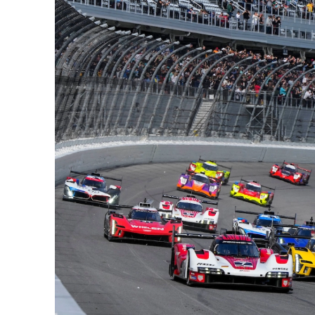
MLMC
ALMS