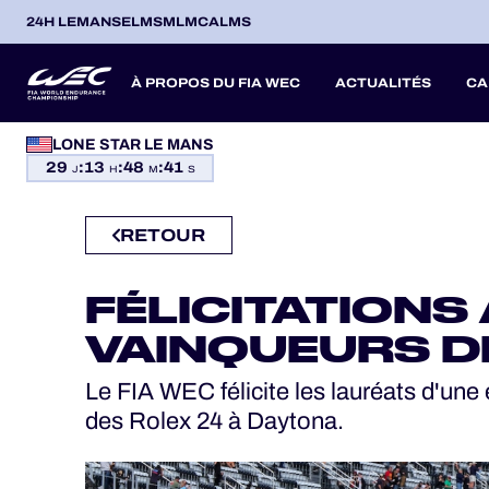
24H LEMANS
ELMS
MLMC
ALMS
À PROPOS DU FIA WEC
ACTUALITÉS
CA
PROGRAMMES OFFICIELS
LONE STAR LE MANS
29
:
13
:
48
:
40
SAISON 2026
SAISON 20
SAISONS PASSÉES
J
H
M
S
JEU OFFICIEL
RETOUR
HOSPITALITÉS
ITA
ITA
BEL
FRA
BRA
USA
JPN
ESP
IT
14
19
9
13
12
6
27
18
8
BILLETTERIE
FÉLICITATIONS
AVR
AVR
MAI
JUN
JUL
SEP
SEP
OCT
NO
PROLOGUE
VAINQUEURS D
Le FIA WEC félicite les lauréats d'une
24H LEMANS
des Rolex 24 à Daytona.
ELMS