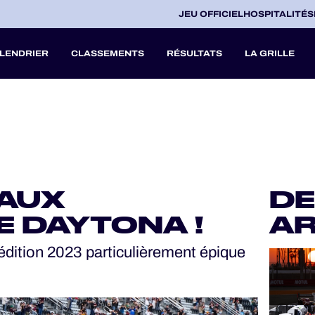
JEU OFFICIEL
HOSPITALITÉS
LENDRIER
CLASSEMENTS
RÉSULTATS
LA GRILLE
27
A
 AUX
DE
V
E DAYTONA !
AR
 édition 2023 particulièrement épique