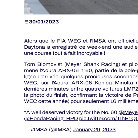
30/01/2023
Alors que le FIA WEC et l'IMSA ont officiel
Daytona a enregistré ce week-end une audien
une course tout à fait incroyable !
Tom Blomqvist (Meyer Shank Racing) et pil
mené l'Acura ARX-06 n°60, partie de la pole-posi
ligne d'arrivée quelques précieuses secondes
WEC, sur l'Acura ARX-06 Konica Minolta n
dernières minutes entre quatre voitures LMP2 
la photo du finish, confirmant la victoire d
WEC cette année) pour seulement 16 millièm
A well deserved victory for the No. 60
@Meye
@HondaRacing_HPD
pic.twitter.com/TIhE1Q
— #IMSA (@IMSA)
January 29, 2023