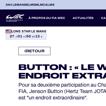
24H LEMANS
ELMS
MLMC
ALMS
À PROPOS DU FIA WEC
ACTUALITÉS
CA
PROGRAMMES OFFICIELS
LONE STAR LE MANS
27
:
01
:
50
:
12
SAISON 2026
SAISON 20
SAISONS PASSÉES
J
H
M
S
JEU OFFICIEL
RETOUR
ITA
ITA
BEL
FRA
BRA
USA
JPN
ESP
IT
HOSPITALITÉS
14
19
9
13
12
6
27
18
8
BUTTON : « LE 
AVR
AVR
MAI
JUN
JUL
SEP
SEP
OCT
NO
BILLETTERIE
PROLOGUE
ENDROIT EXTRA
Pour sa deuxième participation au C
FIA, Jenson Button (Hertz Team JOTA
24H LEMANS
est "un endroit extraordinaire".
ELMS