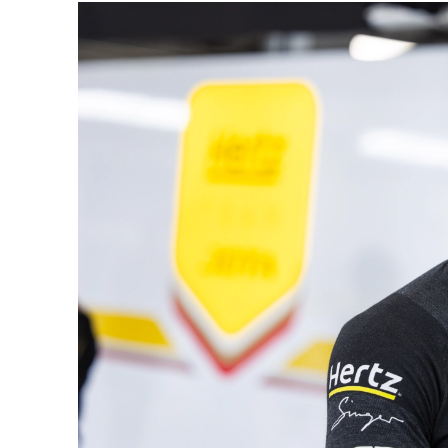
MLMC
ALMS