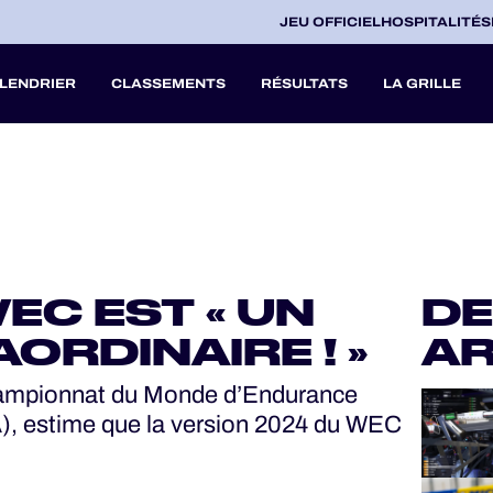
JEU OFFICIEL
HOSPITALITÉS
LENDRIER
CLASSEMENTS
RÉSULTATS
LA GRILLE
27
A
WEC EST « UN
DE
V
ORDINAIRE ! »
AR
hampionnat du Monde d’Endurance
), estime que la version 2024 du WEC