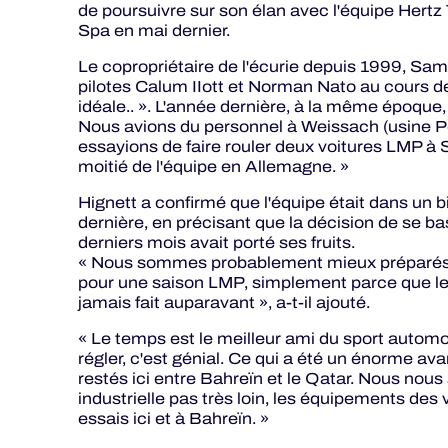
de poursuivre sur son élan avec l'équipe Her
Spa en mai dernier.
Le copropriétaire de l'écurie depuis 1999, Sam
pilotes Calum IIott et Norman Nato au cours de 
idéale.. ». L'année dernière, à la même époque
Nous avions du personnel à Weissach (usine Po
essayions de faire rouler deux voitures LMP à Seb
moitié de l'équipe en Allemagne. »
Hignett a confirmé que l'équipe était dans un b
dernière, en précisant que la décision de se b
derniers mois avait porté ses fruits.
« Nous sommes probablement mieux préparés c
pour une saison LMP, simplement parce que le 
jamais fait auparavant », a-t-il ajouté.
« Le temps est le meilleur ami du sport automob
régler, c'est génial. Ce qui a été un énorme 
restés ici entre Bahreïn et le Qatar. Nous nou
industrielle pas très loin, les équipements des 
essais ici et à Bahreïn. »