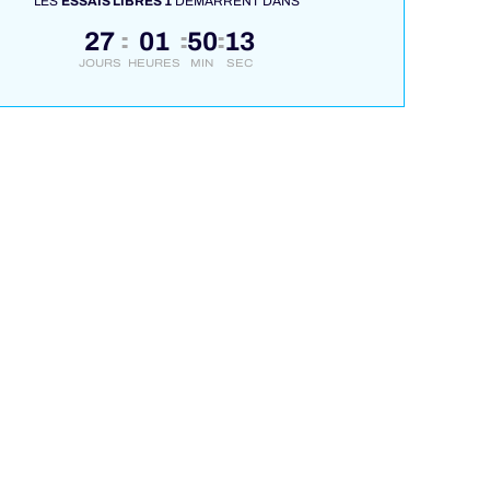
LES
ESSAIS LIBRES 1
DÉMARRENT DANS
27
01
50
12
:
:
:
JOURS
HEURES
MIN
SEC