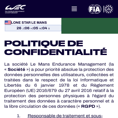
PROGRAMMES OFFICIELS
LONE STAR LE MANS
26
:
06
:
05
:
03
J
H
M
S
JEU OFFICIEL
POLITIQUE DE
HOSPITALITÉS
CONFIDENTIALITÉ
BILLETTERIE
La société Le Mans Endurance Management (la
Société
«
») a pour priorité absolue la protection des
données personnelles des utilisateurs, collectées et
traitées dans le respect de la loi Informatique et
Libertés du 6 janvier 1978 et du Règlement
24H LEMANS
Européen (UE) 2016/679 du 27 avril 2016 relatif à la
protection des personnes physiques à l'égard du
ELMS
traitement des données à caractère personnel et à
RGPD
la libre circulation de ces données («
»).
MLMC
1.
Responsable de traitement et sous-