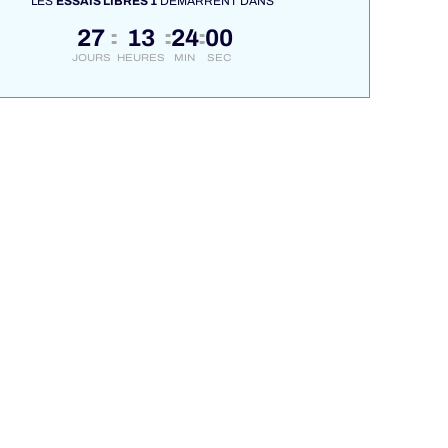
LES
ESSAIS LIBRES 1
DÉMARRENT DANS
27
13
23
59
:
:
:
JOURS
HEURES
MIN
SEC