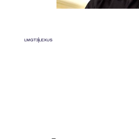
LMGT3
LEXUS