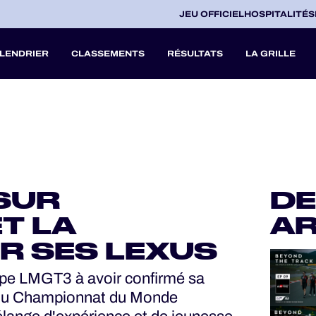
JEU OFFICIEL
HOSPITALITÉS
LENDRIER
CLASSEMENTS
RÉSULTATS
LA GRILLE
27
A
SUR
DE
V
ET LA
AR
R SES LEXUS
ipe LMGT3 à avoir confirmé sa
 du Championnat du Monde