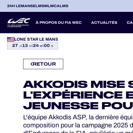
24H LEMANS
ELMS
MLMC
ALMS
À PROPOS DU FIA WEC
ACTUALITÉS
CA
PROGRAMMES OFFICIELS
LONE STAR LE MANS
27
:
13
:
23
:
59
SAISON 2026
SAISON 20
SAISONS PASSÉES
J
H
M
S
JEU OFFICIEL
RETOUR
HOSPITALITÉS
ITA
ITA
BEL
FRA
BRA
USA
JPN
ESP
IT
14
19
9
13
12
6
27
18
8
BILLETTERIE
AKKODIS MISE 
AVR
AVR
MAI
JUN
JUL
SEP
SEP
OCT
NO
PROLOGUE
L'EXPÉRIENCE 
JEUNESSE POU
24H LEMANS
L'équipe Akkodis ASP, la dernière équ
composition pour la campagne 2025
ELMS