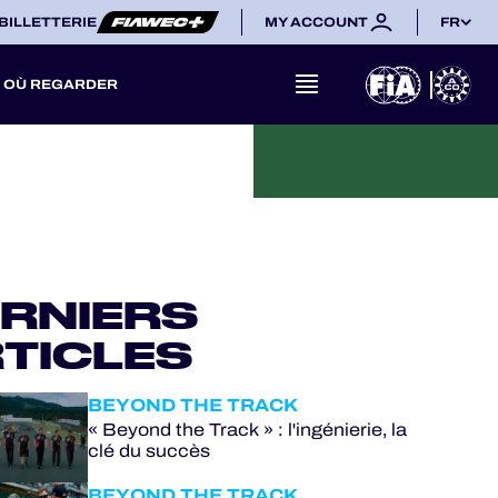
BILLETTERIE
MY ACCOUNT
FR
OÙ REGARDER
RNIERS
TICLES
BEYOND THE TRACK
« Beyond the Track » : l'ingénierie, la
clé du succès
BEYOND THE TRACK