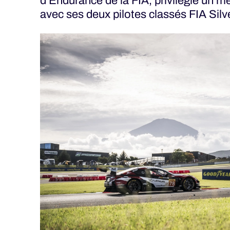
d'Endurance de la FIA, privilégie un m
MLMC
avec ses deux pilotes classés FIA Silve
ALMS