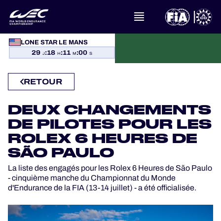
LONE STAR LE MANS
À PROPOS DU FIA WEC
29
:
18
:
11
:
00
J
H
M
S
ACTUALITÉS
RETOUR
CALENDRIER
DEUX CHANGEMENTS
DE PILOTES POUR LES
CLASSEMENTS
ROLEX 6 HEURES DE
SÃO PAULO
RÉSULTATS
La liste des engagés pour les Rolex 6 Heures de São Paulo
- cinquième manche du Championnat du Monde
LA GRILLE
d'Endurance de la FIA (13-14 juillet) - a été officialisée.
OÙ REGARDER