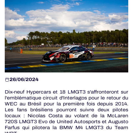
PROGRAMMES OFFICIELS
JEU OFFICIEL
HOSPITALITÉS
BILLETTERIE
26/06/2024
24H LEMANS
Dix-neuf Hypercars et 18 LMGT3 s'affronteront sur
l'emblématique circuit d'Interlagos pour le retour du
ELMS
WEC au Brésil pour la première fois depuis 2014.
Les fans brésiliens pourront suivre deux pilotes
MLMC
locaux : Nicolas Costa au volant de la McLaren
720S LMGT3 Evo de United Autosports et Augusto
Farfus qui pilotera la BMW M4 LMGT3 du Team
ALMS