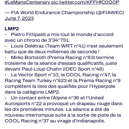
#LeMansCentenary
pic.twitter.com/KFFHfC0O0P
— FIA World Endurance Championship (@FIAWEC)
June 7, 2023
LMP2
- Pietro Fittipaldi a mis tout le monde d’accord
avec un chrono de 3’34’’751.
- Louis Delétraz (Team WRT n°41) n’est seulement
battu que de deux millièmes de seconde !
- Mirko Bortolotti (Prema Racing n°63) termine
troisième de la séance d’essais qualificatifs, juste
devant Paul-Loup Chatin (IDEC Sport n°48)
- La Vector Sport n°10, la COOL Racing n°47, la
Racing Team Turkey n°923 et la Prema Racing n°9
complètent la liste des qualifiés pour l’Hyperpole
dans la catégorie LMP2.
- Un contact entre l’Alpine n°36 et l’United
Autosports n°22 a provoqué un drapeau rouge dans
les dix premières minutes. La séance a été de
nouveau interrompue suite à la sortie de piste de la
COOL Racing n°37 au virage d’Indianapolis.