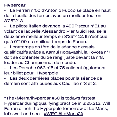
Hypercar
- La Ferrari n°50 d’Antonio Fuoco se place en haut
de la feuille des temps avec un meilleur tour en
3’25’’213.
- Le pilote italien devance la 499P sœur n°51 au
volant de laquelle Alessandro Pier Guidi réalise le
deuxième meilleur temps en 3’25’’412. Il n’échoue
qu’à 0”199 du meilleur temps de Fuoco.
- Longtemps en tête de la séance d’essais
qualificatifs grâce à Kamui Kobayashi, la Toyota n°7
doit se contenter du 3e rang, juste devant la n°8,
leader au Championnat du monde.
- Les Porsche 963 n°5 et 75 valident également
leur billet pour l’Hyperpole
- Les deux dernières places pour la séance de
demain sont attribuées aux Cadillac n°3 et 2.
The
@ferrarihypercar
#50 is today's fastest
Hypercar during qualifying practice in 3:25.213.
Will
Ferrari clinch the Hyperpole tomorrow at Le Mans,
let's wait and see...
#WEC
#LeMans24