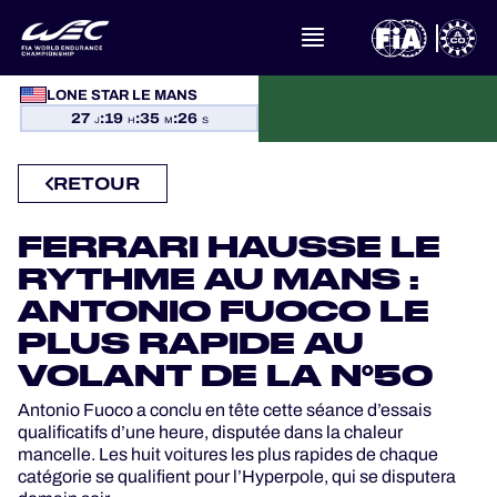
À PROPOS DU FIA WEC
LONE STAR LE MANS
27
:
19
:
35
:
25
J
H
M
S
ACTUALITÉS
RETOUR
CALENDRIER
FERRARI HAUSSE LE
CLASSEMENTS
RYTHME AU MANS :
ANTONIO FUOCO LE
RÉSULTATS
PLUS RAPIDE AU
VOLANT DE LA N°50
LA GRILLE
Antonio Fuoco a conclu en tête cette séance d’essais
qualificatifs d’une heure, disputée dans la chaleur
OÙ REGARDER
mancelle. Les huit voitures les plus rapides de chaque
catégorie se qualifient pour l’Hyperpole, qui se disputera
PROGRAMMES OFFICIELS