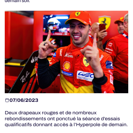
demain soir.
JEU OFFICIEL
HOSPITALITÉS
BILLETTERIE
24H LEMANS
ELMS
07/06/2023
MLMC
Deux drapeaux rouges et de nombreux
rebondissements ont ponctué la séance d’essais
ALMS
qualificatifs donnant accès à l’Hyperpole de demain.