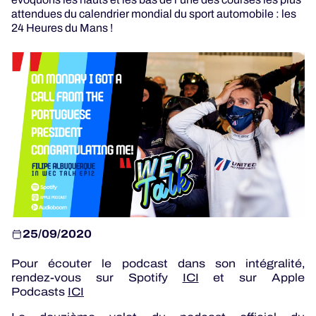
attendues du calendrier mondial du sport automobile : les
24 Heures du Mans !
JEU OFFICIEL
HOSPITALITÉS
BILLETTERIE
24H LEMANS
ELMS
25/09/2020
MLMC
Pour écouter le podcast dans son intégralité,
rendez-vous sur Spotify
ICI
et sur Apple
ALMS
Podcasts
ICI