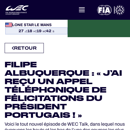
À PROPOS DU FIA WEC
LONE STAR LE MANS
27
:
18
:
19
:
41
J
H
M
S
ACTUALITÉS
RETOUR
CALENDRIER
FILIPE
CLASSEMENTS
ALBUQUERQUE : « J’AI
REÇU UN APPEL
RÉSULTATS
TÉLÉPHONIQUE DE
FÉLICITATIONS DU
LA GRILLE
PRÉSIDENT
PORTUGAIS ! »
OÙ REGARDER
Voici le tout nouvel épisode de WEC Talk, dans lequel nous
PROGRAMMES OFFICIELS
évoquons les hauts et les bas de l’une des courses les plus