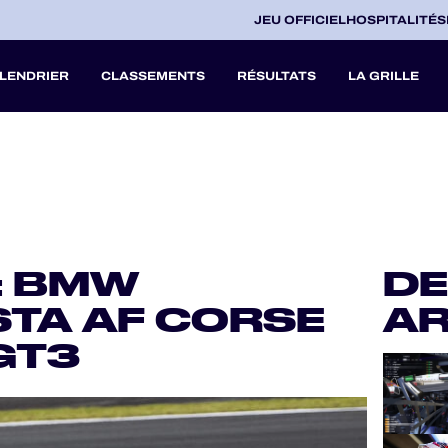
JEU OFFICIEL
HOSPITALITÉS
LENDRIER
CLASSEMENTS
RÉSULTATS
LA GRILLE
27
A
 : BMW
DE
V
STA AF CORSE
AR
GT3