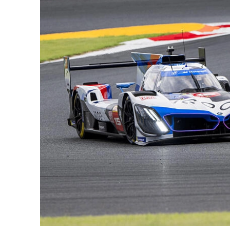
MLMC
ALMS