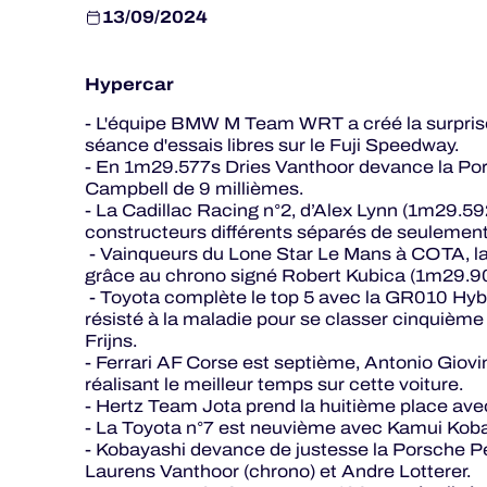
13/09/2024
Hypercar
- L'équipe BMW M Team WRT a créé la surprise
séance d'essais libres sur le Fuji Speedway.
- En 1m29.577s Dries Vanthoor devance la Po
Campbell de 9 millièmes.
- La Cadillac Racing n°2, d’Alex Lynn (1m29.5
constructeurs différents séparés de seulemen
- Vainqueurs du Lone Star Le Mans à COTA, la 
grâce au chrono signé Robert Kubica (1m29.904s)
- Toyota complète le top 5 avec la GR010 Hyb
résisté à la maladie pour se classer cinquièm
Frijns.
- Ferrari AF Corse est septième, Antonio Giovi
réalisant le meilleur temps sur cette voiture.
- Hertz Team Jota prend la huitième place av
- La Toyota n°7 est neuvième avec Kamui Kobay
- Kobayashi devance de justesse la Porsche P
Laurens Vanthoor (chrono) et Andre Lotterer.