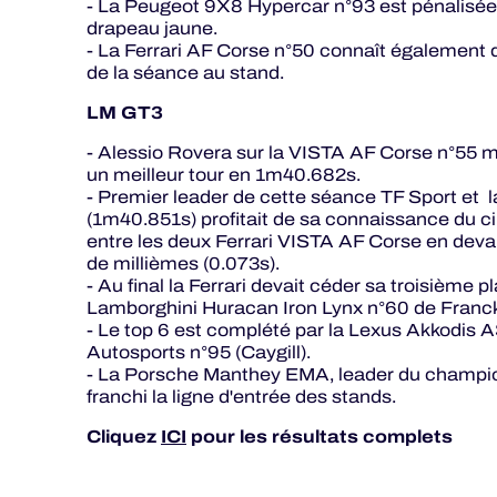
- La Peugeot 9X8 Hypercar n°93 est pénalisée 
drapeau jaune.
- La Ferrari AF Corse n°50 connaît également 
de la séance au stand.
LM GT3
- Alessio Rovera sur la VISTA AF Corse n°55 
un meilleur tour en 1m40.682s.
- Premier leader de cette séance TF Sport et 
(1m40.851s) profitait de sa connaissance du cir
entre les deux Ferrari VISTA AF Corse en dev
de millièmes (0.073s).
- Au final la Ferrari devait céder sa troisième
Lamborghini Huracan Iron Lynx n°60 de Fran
- Le top 6 est complété par la Lexus Akkodis 
Autosports n°95 (Caygill).
- La Porsche Manthey EMA, leader du champion
franchi la ligne d'entrée des stands.
Cliquez
ICI
pour les résultats complets