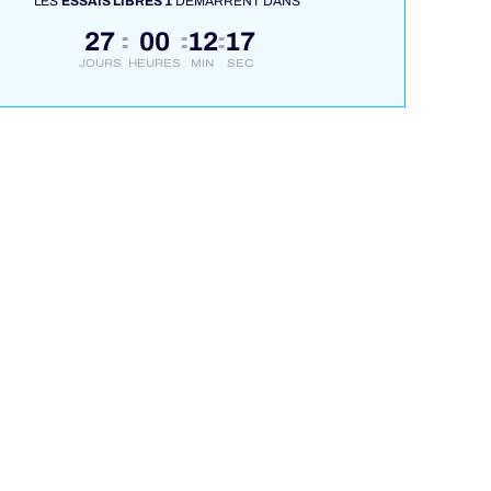
LES
ESSAIS LIBRES 1
DÉMARRENT DANS
27
00
12
17
:
:
:
JOURS
HEURES
MIN
SEC