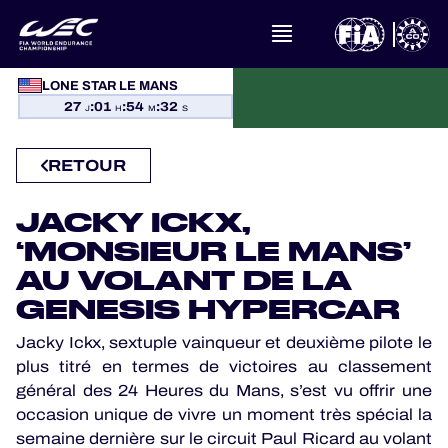
LONE STAR LE MANS
À PROPOS DU FIA WEC
27
:
01
:
54
:
31
J
H
M
S
ACTUALITÉS
RETOUR
CALENDRIER
JACKY ICKX,
CLASSEMENTS
‘MONSIEUR LE MANS’
AU VOLANT DE LA
RÉSULTATS
GENESIS HYPERCAR
Jacky Ickx, sextuple vainqueur et deuxième pilote le
LA GRILLE
plus titré en termes de victoires au classement
général des 24 Heures du Mans, s’est vu offrir une
OÙ REGARDER
occasion unique de vivre un moment très spécial la
semaine dernière sur le circuit Paul Ricard au volant