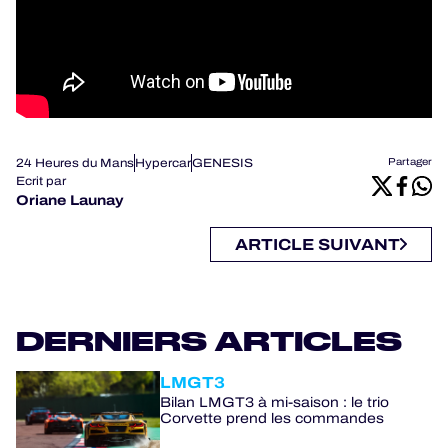
24 Heures du Mans
Hypercar
GENESIS
Partager
Ecrit par
Oriane Launay
ARTICLE SUIVANT
DERNIERS ARTICLES
LMGT3
Bilan LMGT3 à mi-saison : le trio
Corvette prend les commandes