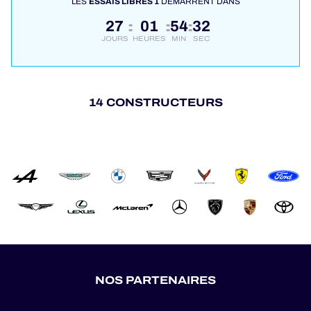
LES
ESSAIS LIBRES 1
DÉMARRENT DANS
27
01
54
31
:
:
:
JOURS
HEURES
MIN
SEC
14 CONSTRUCTEURS
NOS PARTENAIRES