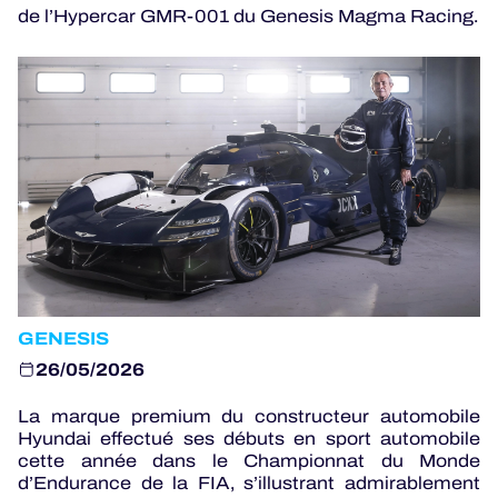
PROGRAMMES OFFICIELS
de l’Hypercar GMR-001 du Genesis Magma Racing.
JEU OFFICIEL
HOSPITALITÉS
BILLETTERIE
24H LEMANS
GENESIS
26/05/2026
ELMS
La marque premium du constructeur automobile
MLMC
Hyundai effectué ses débuts en sport automobile
cette année dans le Championnat du Monde
ALMS
d’Endurance de la FIA, s’illustrant admirablement