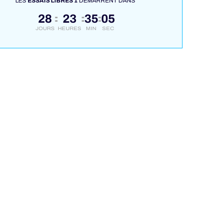
LES
ESSAIS LIBRES 1
DÉMARRENT DANS
28
23
35
04
:
:
:
JOURS
HEURES
MIN
SEC