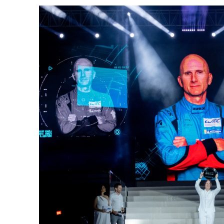
MLMC
ALMS