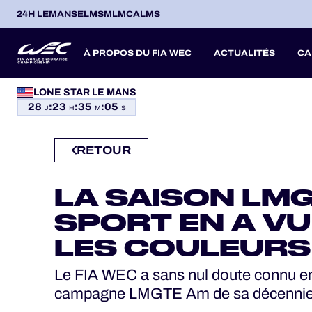
24H LEMANS
ELMS
MLMC
ALMS
À PROPOS DU FIA WEC
ACTUALITÉS
CA
PROGRAMMES OFFICIELS
LONE STAR LE MANS
28
:
23
:
35
:
04
SAISON 2026
SAISON 20
SAISONS PASSÉES
J
H
M
S
JEU OFFICIEL
RETOUR
HOSPITALITÉS
ITA
ITA
BEL
FRA
BRA
USA
JPN
ESP
IT
14
19
9
13
12
6
27
18
8
BILLETTERIE
LA SAISON LMG
AVR
AVR
MAI
JUN
JUL
SEP
SEP
OCT
NO
PROLOGUE
SPORT EN A VU
LES COULEURS 
24H LEMANS
Le FIA WEC a sans nul doute connu en 
campagne LMGTE Am de sa décennie
ELMS