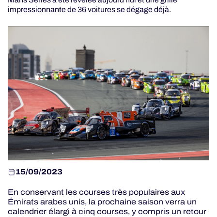
impressionnante de 36 voitures se dégage déjà.
PROGRAMMES OFFICIELS
JEU OFFICIEL
HOSPITALITÉS
BILLETTERIE
24H LEMANS
ELMS
15/09/2023
MLMC
En conservant les courses très populaires aux
Émirats arabes unis, la prochaine saison verra un
ALMS
calendrier élargi à cinq courses, y compris un retour