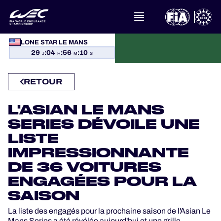
LONE STAR LE MANS
À PROPOS DU FIA WEC
29
:
04
:
56
:
10
J
H
M
S
ACTUALITÉS
RETOUR
CALENDRIER
L'ASIAN LE MANS
SERIES DÉVOILE UNE
CLASSEMENTS
LISTE
IMPRESSIONNANTE
RÉSULTATS
DE 36 VOITURES
ENGAGÉES POUR LA
LA GRILLE
SAISON
OÙ REGARDER
La liste des engagés pour la prochaine saison de l'Asian Le
Mans Series a été révélée aujourd'hui et une grille