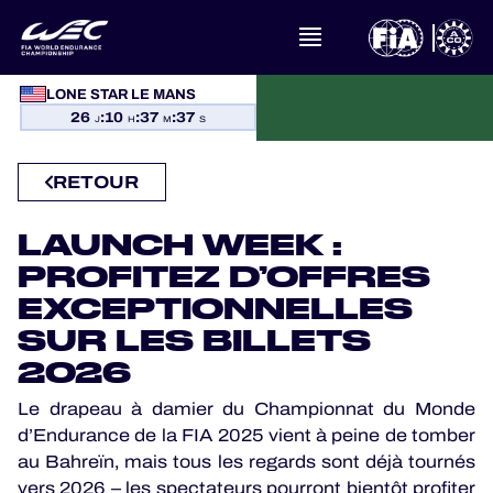
LONE STAR LE MANS
À PROPOS DU FIA WEC
26
:
10
:
37
:
37
J
H
M
S
ACTUALITÉS
RETOUR
CALENDRIER
LAUNCH WEEK :
CLASSEMENTS
PROFITEZ D’OFFRES
EXCEPTIONNELLES
RÉSULTATS
SUR LES BILLETS
2026
LA GRILLE
Le drapeau à damier du Championnat du Monde
d’Endurance de la FIA 2025 vient à peine de tomber
OÙ REGARDER
au Bahreïn, mais tous les regards sont déjà tournés
vers 2026 – les spectateurs pourront bientôt profiter