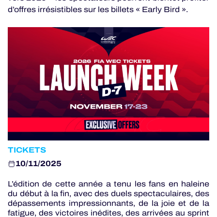
PROGRAMMES OFFICIELS
d’offres irrésistibles sur les billets « Early Bird ».
JEU OFFICIEL
HOSPITALITÉS
BILLETTERIE
24H LEMANS
TICKETS
ELMS
10/11/2025
MLMC
L’édition de cette année a tenu les fans en haleine
du début à la fin, avec des duels spectaculaires, des
ALMS
dépassements impressionnants, de la joie et de la
fatigue, des victoires inédites, des arrivées au sprint