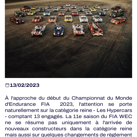
JEU OFFICIEL
HOSPITALITÉS
BILLETTERIE
13/02/2023
24H LEMANS
À l'approche du début du Championnat du Monde
ELMS
d'Endurance FIA 2023, l'attention se porte
naturellement sur la catégorie reine - Les Hypercars
MLMC
- comptant 13 engagés. La 11e saison du FIA WEC
ne se résume pas uniquement à l'arrivée de
ALMS
nouveaux constructeurs dans la catégorie reine
mais aussi sur quelques changements de règlement