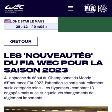
À PROPOS DU FIA WEC
LONE STAR LE MANS
28
:
12
:
40
:
07
J
H
M
S
ACTUALITÉS
RETOUR
CALENDRIER
LES 'NOUVEAUTÉS'
CLASSEMENTS
DU FIA WEC POUR LA
SAISON 2023
RÉSULTATS
À l'approche du début du Championnat du Monde
d'Endurance FIA 2023, l'attention se porte naturellement
LA GRILLE
sur la catégorie reine - Les Hypercars - comptant 13
engagés.mais aussi sur quelques changements de
règlement importants.
OÙ REGARDER
PROGRAMMES OFFICIELS