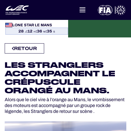
À PROPOS DU FIA WEC
LONE STAR LE MANS
28
:
12
:
36
:
34
J
H
M
S
ACTUALITÉS
RETOUR
CALENDRIER
LES STRANGLERS
CLASSEMENTS
ACCOMPAGNENT LE
CRÉPUSCULE
RÉSULTATS
ORANGÉ AU MANS.
LA GRILLE
Alors que le ciel vire à l’orange au Mans, le vrombissement
des moteurs est accompagné par un groupe rock de
OÙ REGARDER
légende, les Stranglers de retour sur scène .
PROGRAMMES OFFICIELS