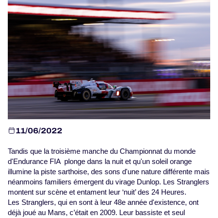
JEU OFFICIEL
HOSPITALITÉS
BILLETTERIE
11/06/2022
24H LEMANS
ELMS
Tandis que la troisième manche du Championnat du monde
d'Endurance FIA plonge dans la nuit et qu'un soleil orange
MLMC
illumine la piste sarthoise, des sons d'une nature différente mais
néanmoins familiers émergent du virage Dunlop. Les Stranglers
ALMS
montent sur scène et entament leur ‘nuit’ des 24 Heures.
Les Stranglers, qui en sont à leur 48e année d'existence, ont
déjà joué au Mans, c’était en 2009. Leur bassiste et seul