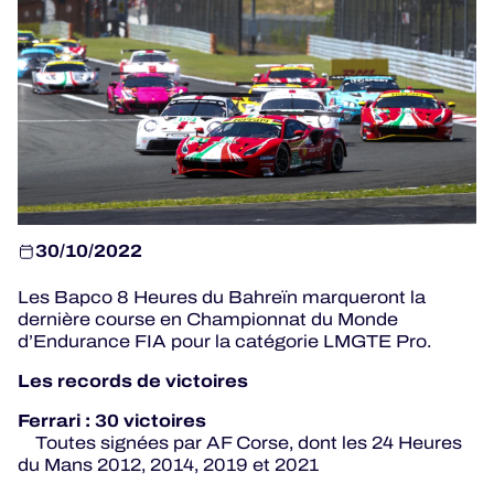
JEU OFFICIEL
HOSPITALITÉS
BILLETTERIE
30/10/2022
Les Bapco 8 Heures du Bahreïn marqueront la
24H LEMANS
dernière course en Championnat du Monde
d’Endurance FIA pour la catégorie LMGTE Pro.
ELMS
Les records de victoires
MLMC
Ferrari : 30 victoires
Toutes signées par AF Corse, dont les 24 Heures
ALMS
du Mans 2012, 2014, 2019 et 2021