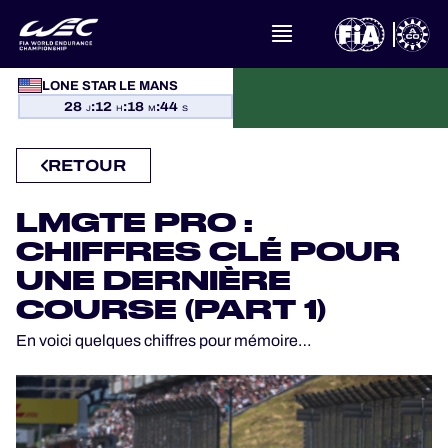
À PROPOS DU FIA WEC
LONE STAR LE MANS
28
:
12
:
18
:
44
J
H
M
S
ACTUALITÉS
RETOUR
CALENDRIER
LMGTE PRO :
CLASSEMENTS
CHIFFRES CLÉ POUR
UNE DERNIÈRE
RÉSULTATS
COURSE (PART 1)
En voici quelques chiffres pour mémoire…
LA GRILLE
OÙ REGARDER
PROGRAMMES OFFICIELS