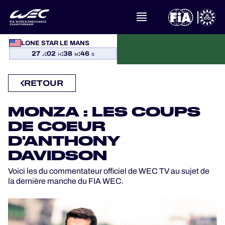
À PROPOS DU FIA WEC
LONE STAR LE MANS
27
:
02
:
38
:
45
ACTUALITÉS
J
H
M
S
CALENDRIER
RETOUR
CLASSEMENTS
MONZA : LES COUPS
DE COEUR
RÉSULTATS
D'ANTHONY
DAVIDSON
LA GRILLE
Voici les du commentateur officiel de WEC TV au sujet de
la dernière manche du FIA WEC.
OÙ REGARDER
PROGRAMMES OFFICIELS