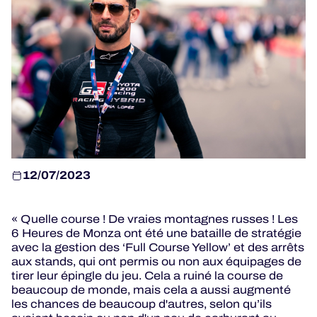
JEU OFFICIEL
HOSPITALITÉS
BILLETTERIE
12/07/2023
24H LEMANS
ELMS
« Quelle course ! De vraies montagnes russes ! Les
6 Heures de Monza ont été une bataille de stratégie
MLMC
avec la gestion des ‘Full Course Yellow’ et des arrêts
aux stands, qui ont permis ou non aux équipages de
ALMS
tirer leur épingle du jeu. Cela a ruiné la course de
beaucoup de monde, mais cela a aussi augmenté
les chances de beaucoup d'autres, selon qu’ils