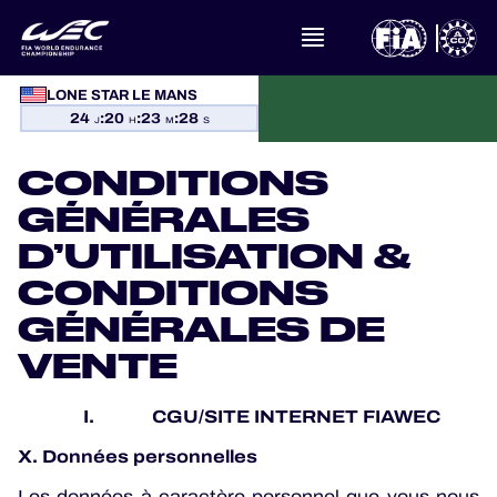
LONE STAR LE MANS
À PROPOS DU FIA WEC
24
:
20
:
23
:
28
J
H
M
S
ACTUALITÉS
CONDITIONS
GÉNÉRALES
CALENDRIER
D’UTILISATION &
CLASSEMENTS
CONDITIONS
GÉNÉRALES DE
RÉSULTATS
VENTE
LA GRILLE
I. CGU/SITE INTERNET FIAWEC
OÙ REGARDER
X. Données personnelles
Les données à caractère personnel que vous nous