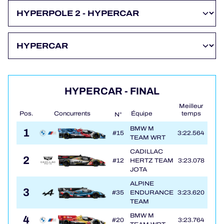
PROGRAMMES OFFICIELS
JEU OFFICIEL
HOSPITALITÉS
HYPERCAR - FINAL
BILLETTERIE
Meilleur
Pos.
Concurrents
Équipe
temps
Tour
N°
BMW M
1
#15
3:22.564
5
TEAM WRT
CADILLAC
2
24H LEMANS
#12
HERTZ TEAM
3:23.078
5
JOTA
ELMS
ALPINE
3
#35
ENDURANCE
3:23.620
5
MLMC
TEAM
BMW M
4
#20
3:23.764
5
ALMS