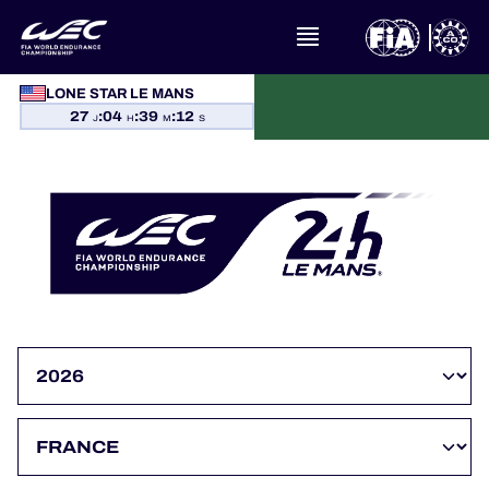
LONE STAR LE MANS
27
:
04
:
39
:
12
J
H
M
S
À PROPOS DU FIA WEC
ACTUALITÉS
CALENDRIER
CLASSEMENTS
RÉSULTATS
LA GRILLE
OÙ REGARDER