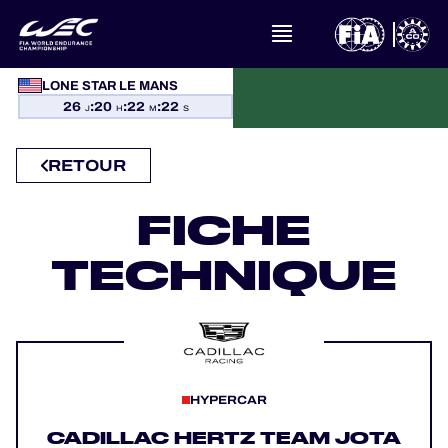
LONE STAR LE MANS
À PROPOS DU FIA WEC
26
:
20
:
22
:
22
J
H
M
S
ACTUALITÉS
RETOUR
CALENDRIER
FICHE
TECHNIQUE
CLASSEMENTS
RÉSULTATS
LA GRILLE
HYPERCAR
OÙ REGARDER
CADILLAC HERTZ TEAM JOTA