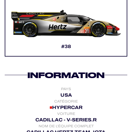
PROGRAMMES OFFICIELS
JEU OFFICIEL
HOSPITALITÉS
#38
BILLETTERIE
INFORMATION
PAYS
24H LEMANS
USA
CATÉGORIE
ELMS
HYPERCAR
VOITURE
MLMC
CADILLAC - V-SERIES.R
NOM DE L’ÉQUIPE COMPLET
ALMS