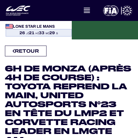
À PROPOS DU FIA WEC
LONE STAR LE MANS
26
:
21
:
33
:
28
J
H
M
S
ACTUALITÉS
RETOUR
CALENDRIER
6H DE MONZA (APRÈS
CLASSEMENTS
4H DE COURSE) :
TOYOTA REPREND LA
RÉSULTATS
MAIN, UNITED
AUTOSPORTS N°23
LA GRILLE
EN TÊTE DU LMP2 ET
OÙ REGARDER
CORVETTE RACING
LEADER EN LMGTE
PROGRAMMES OFFICIELS