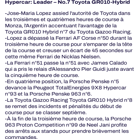
Hypercar: Leader – No.7 Toyota GR010-Hybrid
-Jose-Maria Lopez assied l'autorité de Toyota dans
les troisièmes et quatrièmes heures de course à
Monza, l'Argentin accentuant l'avantage de la
Toyota GR010 Hybrid n°7 du Toyota Gazoo Racing.
-Lopez a dépassé la Ferrari AF Corse n°50 durant la
troisième heure de course pour s’emparer de la tête
de la course et creuser un écart de 45 secondes sur
cette même Ferrari de Nicklas Nielsen.
-La Ferrari n°51 passe la n°51 avec James Calado
qui a pris le relais d'Alessandro Pier Guidi juste avant
la cinquième heure de course.
-En quatrième position, la Porsche Penske n°5
devance la Peugeot TotalEnergies 9X8 Hypercar
n°93 et la Porsche Penske 963 n°6.
-La Toyota Gazoo Racing Toyota GR010 Hybrid n°8
se remet des incidents et pénalités du début de
course pour se classer septième.
-À la fin de la troisième heure de course, la Porsche
963 Proton Competition n°99 de Neel Jani profite
des arrêts aux stands pour prendre brièvement les
commandes.