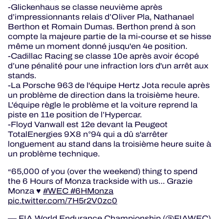
-Glickenhaus se classe neuvième après
d’impressionnants relais d’Oliver Pla, Nathanael
Berthon et Romain Dumas. Berthon prend à son
compte la majeure partie de la mi-course et se hisse
même un moment donné jusqu'en 4e position.
-Cadillac Racing se classe 10e après avoir écopé
d’une pénalité pour une infraction lors d'un arrêt aux
stands.
-La Porsche 963 de l'équipe Hertz Jota recule après
un problème de direction dans la troisième heure.
L'équipe règle le problème et la voiture reprend la
piste en 11e position de l’Hypercar.
-Floyd Vanwall est 12e devant la Peugeot
TotalEnergies 9X8 n°94 qui a dû s'arrêter
longuement au stand dans la troisième heure suite à
un problème technique.
65,000 of you (over the weekend) thing to spend
the 6 Hours of Monza trackside with us… Grazie
Monza ♥️
#WEC
#6HMonza
pic.twitter.com/7H5r2V0zc0
— FIA World Endurance Championship (@FIAWEC)