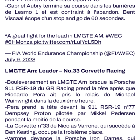
-Gabriel Aubry termine sa course dans les barrières
de Lesmo 1 et est contraint à l’abandon. Bent
Viscaal écope d’un stop and go de 60 secondes.
A great fight for the lead in LMGTE AM.
#WEC
#6HMonza
pic.twitter.com/rLuIYcL5Dh
— FIA World Endurance Championship (@FIAWEC)
July 9, 2023
LMGTE Am: Leader – No.33 Corvette Racing
-Bouleversement en LMGTE Am lorsque la Porsche
911 RSR-19 du GR Racing prend la tête après que
Riccardo Pera ait pris le relais de Michael
Wainwright dans la deuxième heure.
-Pera prend la tête devant la 911 RSR-19 n°77
Dempsey Proton pilotée par Mikkel Pedersen
pendant la moitié de la course.
-La Corvette n°33 de Nicolas Varrone, qui succède à
Ben Keating, occupe la troisième place.
-Varrone devance la Porsche Iron Dames, qui