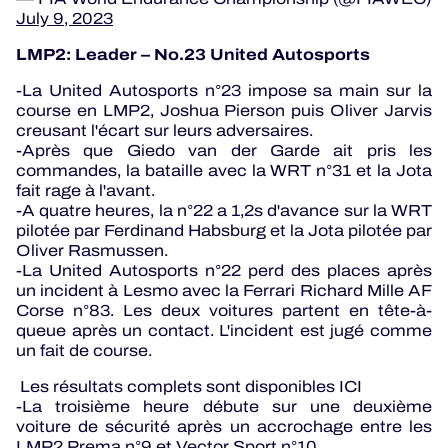
July 9, 2023
LMP2: Leader – No.23 United Autosports
-La United Autosports n°23 impose sa main sur la
course en LMP2, Joshua Pierson puis Oliver Jarvis
creusant l'écart sur leurs adversaires.
-Après que Giedo van der Garde ait pris les
commandes, la bataille avec la WRT n°31 et la Jota
fait rage à l'avant.
-A quatre heures, la n°22 a 1,2s d'avance sur la WRT
pilotée par Ferdinand Habsburg et la Jota pilotée par
Oliver Rasmussen.
-La United Autosports n°22 perd des places après
un incident à Lesmo avec la Ferrari Richard Mille AF
Corse n°83. Les deux voitures partent en tête-à-
queue après un contact. L'incident est jugé comme
un fait de course.
Les résultats complets sont disponibles ICI
-La troisième heure débute sur une deuxième
voiture de sécurité après un accrochage entre les
LMP2 Prema n°9 et Vector Sport n°10.