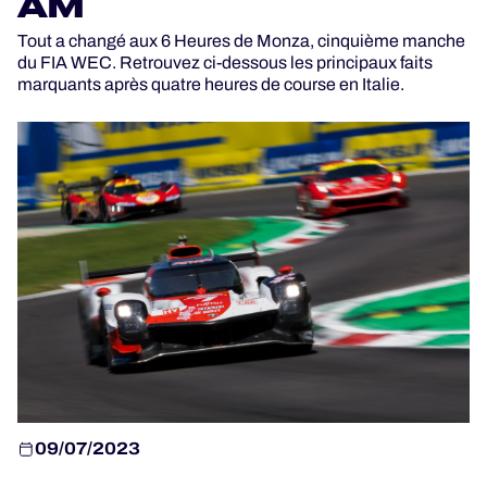
AM
Tout a changé aux 6 Heures de Monza, cinquième manche
du FIA WEC. Retrouvez ci-dessous les principaux faits
marquants après quatre heures de course en Italie.
JEU OFFICIEL
HOSPITALITÉS
BILLETTERIE
24H LEMANS
ELMS
MLMC
ALMS
09/07/2023