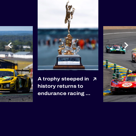
A trophy steeped in
history returns to
endurance racing 🏆
The winners of the
2027 6 Hours of
Silverstone will be
awarded the
prestigious RAC