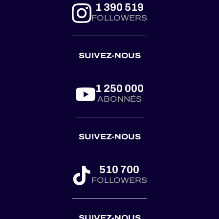
Tourist Trophy, the
1 390 519
world’s oldest
FOLLOWERS
automobile race
trophy, presented
by the
SUIVEZ-NOUS
@royalautomobilclub.
First co...
1 250 000
ABONNÉS
SUIVEZ-NOUS
510 700
FOLLOWERS
SUIVEZ-NOUS