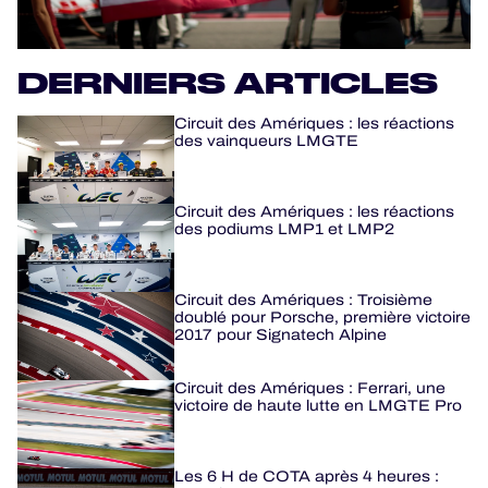
PROGRAMMES OFFICIELS
DERNIERS ARTICLES
JEU OFFICIEL
Circuit des Amériques : les réactions
des vainqueurs LMGTE
HOSPITALITÉS
BILLETTERIE
Circuit des Amériques : les réactions
des podiums LMP1 et LMP2
Circuit des Amériques : Troisième
24H LEMANS
doublé pour Porsche, première victoire
2017 pour Signatech Alpine
ELMS
Circuit des Amériques : Ferrari, une
victoire de haute lutte en LMGTE Pro
MLMC
ALMS
Les 6 H de COTA après 4 heures :