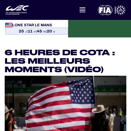
LONE STAR LE MANS
À PROPOS DU FIA WEC
25
:
11
:
45
:
20
J
H
M
S
ACTUALITÉS
6 HEURES DE COTA :
CALENDRIER
LES MEILLEURS
MOMENTS (VIDÉO)
CLASSEMENTS
RÉSULTATS
LA GRILLE
OÙ REGARDER