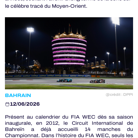
PROGRAMMES OFFICIELS
le célèbre tracé du Moyen-Orient.
JEU OFFICIEL
HOSPITALITÉS
BILLETTERIE
24H LEMANS
BAHRAIN
@crédit : DPPI
ELMS
12/06/2026
MLMC
Présent au calendrier du FIA WEC dès sa saison
inaugurale, en 2012, le Circuit International de
ALMS
Bahreïn a déjà accueilli 14 manches du
Championnat. Dans l’histoire du FIA WEC, seuls les