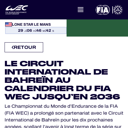
LONE STAR LE MANS
À PROPOS DU FIA WEC
29
:
06
:
46
:
42
J
H
M
S
ACTUALITÉS
RETOUR
CALENDRIER
LE CIRCUIT
CLASSEMENTS
INTERNATIONAL DE
BAHREÏN AU
RÉSULTATS
CALENDRIER DU FIA
WEC JUSQU’EN 2036
LA GRILLE
Le Championnat du Monde d’Endurance de la FIA
(FIA WEC) a prolongé son partenariat avec le Circuit
OÙ REGARDER
International de Bahreïn pour les dix prochaines
années, scellant l’avenir à long terme de la série sur