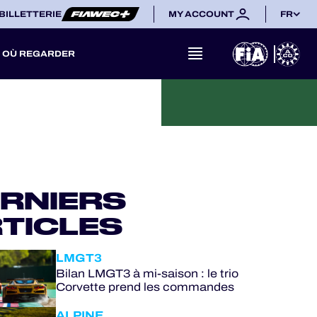
BILLETTERIE
MY ACCOUNT
FR
OÙ REGARDER
RNIERS
TICLES
LMGT3
Bilan LMGT3 à mi-saison : le trio
Corvette prend les commandes
ALPINE