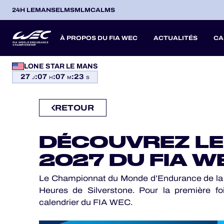
24H LEMANS
ELMS
MLMC
ALMS
À PROPOS DU FIA WEC
ACTUALITÉS
CA
PROGRAMMES OFFICIELS
LONE STAR LE MANS
27
:
07
:
07
:
22
SAISON 2026
SAISON 20
SAISONS PASSÉES
J
H
M
S
JEU OFFICIEL
RETOUR
HOSPITALITÉS
ITA
ITA
BEL
FRA
BRA
USA
JPN
ESP
IT
14
19
9
13
12
6
27
18
8
BILLETTERIE
DÉCOUVREZ LE
AVR
AVR
MAI
JUN
JUL
SEP
SEP
OCT
NO
PROLOGUE
2027 DU FIA W
Le Championnat du Monde d’Endurance de la FIA 
24H LEMANS
Heures de Silverstone. Pour la première f
calendrier du FIA WEC.
ELMS