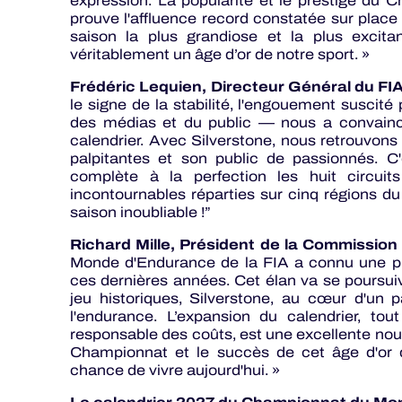
expression. La popularité et le prestige du
prouve l'affluence record constatée sur pla
saison la plus grandiose et la plus excit
véritablement un âge d’or de notre sport. »
Frédéric Lequien, Directeur Général du FI
le signe de la stabilité, l'engouement susci
des médias et du public — nous a convaincu
calendrier. Avec Silverstone, nous retrouvons 
palpitantes et son public de passionnés. C'
complète à la perfection les huit circu
incontournables réparties sur cinq régions 
saison inoubliable !”
Richard Mille, Président de la Commission
Monde d'Endurance de la FIA a connu une ph
ces dernières années. Cet élan va se poursuiv
jeu historiques, Silverstone, au cœur d'un
l'endurance. L’expansion du calendrier, to
responsable des coûts, est une excellente nouv
Championnat et le succès de cet âge d'or 
chance de vivre aujourd'hui. »