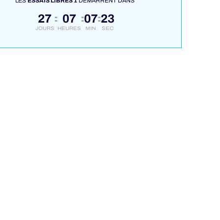
LES
ESSAIS LIBRES 1
DÉMARRENT DANS
27
07
07
22
:
:
:
JOURS
HEURES
MIN
SEC