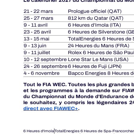
Le calendrier 2027 du Championnat du Mon
21 - 22 mars
Prologue officiel (QAT)
25 - 27 mars
812 km du Qatar (QAT)
9 - 11 avril
6 Heures d’Imola (ITA)
23 - 25 avril
6 Heures de Silverstone (G
13 - 15 mai
TotalEnergies 6 Heures de
9 - 13 juin
24 Heures du Mans (FRA)
9 - 11 juillet
Rolex 6 Heures de São Pau
10 - 12 septembre
Lone Star Le Mans (USA)
24 - 26 septembre
6 Heures de Fuji (JPN)
4 - 6 novembre
Bapco Energies 8 Heures d
Tout le FIA WEC. Toutes les plus grandes b
et les programmes à la demande sur FIAWE
du Championnat du Monde d'Endurance de 
le souhaitez, y compris les légendaires 
direct avec FIAWEC+
.
6 Heures d'Imola
TotalEnergies 6 Heures de Spa-Francorch