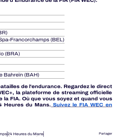
de d’Endurance de la FIA (FIA WEC):
BR)
 Spa-Francorchamps (BEL)
lo (BRA)
e Bahreïn (BAH)
atailles de l'endurance. Regardez le direct
C+, la plateforme de streaming officielle
la FIA. Où que vous soyez et quand vous
24 Heures du Mans.
Suivez le FIA WEC en
amps
24 Heures du Mans
Partager