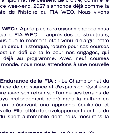
 Championnat ne cessent de croître, comme le
ce ce week-end. 2027 s'annonce déjà comme la
ante de l'histoire du FIA WEC. Nous vivons
A WEC :
“Après plusieurs saisons placées sous
té par le FIA WEC — auprès des constructeurs,
s que le moment était venu d’élargir notre
un circuit historique, réputé pour ses courses
est un défi de taille pour nos engagés, qui
its déjà au programme. Avec neuf courses
du monde, nous nous attendons à une nouvelle
 Endurance de la FIA :
« Le Championnat du
ase de croissance et d'expansion régulières
re avec son retour sur l'un de ses terrains de
 pays profondément ancré dans la culture de
ut en préservant une approche équilibrée et
elle. Elle reflète le développement continu du
du sport automobile dont nous mesurons la