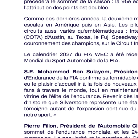
précédera le sommet de la saison : la 95e é
l’attribution des points est doublée.
Comme ces dernières années, la deuxième moit
escales en Amérique puis en Asie. Les pilo
circuits aussi variés qu'emblématiques : Int
(COTA) d'Austin, au Texas, le Fuji Speedway 
couronnement des champions, sur le Circuit I
Le calendrier 2027 du FIA WEC a été récemm
Mondial du Sport Automobile de la FIA.
S.E. Mohammed Ben Sulayem, Président
d'Endurance de la FIA confirme sa formidable
eu le plaisir d'accueillir à la fois de nouvea
fans à travers le monde, tout en maintenant 
vitrine de l’élite de l'endurance. Revenir dès 
d’histoire que Silverstone représente une ét
témoigne autant de l'expansion continue du 
notre sport. »
Pierre Fillon, Président de l'Automobile C
sommet de l'endurance mondiale, et les 2