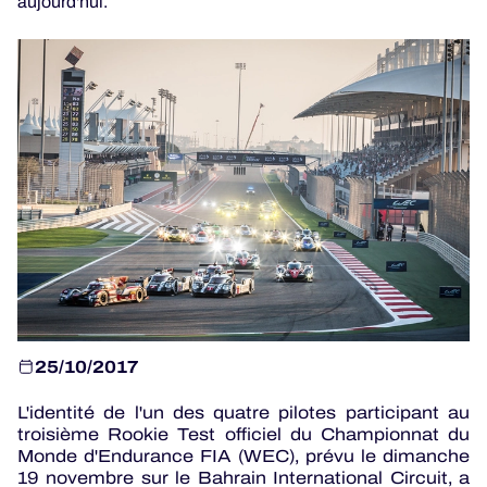
aujourd'hui.
JEU OFFICIEL
HOSPITALITÉS
BILLETTERIE
24H LEMANS
ELMS
25/10/2017
MLMC
L'identité de l'un des quatre pilotes participant au
troisième Rookie Test officiel du Championnat du
ALMS
Monde d'Endurance FIA (WEC), prévu le dimanche
19 novembre sur le Bahrain International Circuit, a