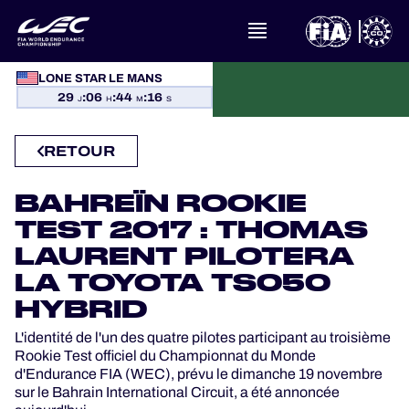
À PROPOS DU FIA WEC
LONE STAR LE MANS
29
:
06
:
44
:
16
J
H
M
S
ACTUALITÉS
RETOUR
CALENDRIER
BAHREÏN ROOKIE
CLASSEMENTS
TEST 2017 : THOMAS
LAURENT PILOTERA
RÉSULTATS
LA TOYOTA TS050
HYBRID
LA GRILLE
L'identité de l'un des quatre pilotes participant au troisième
Rookie Test officiel du Championnat du Monde
OÙ REGARDER
d'Endurance FIA (WEC), prévu le dimanche 19 novembre
sur le Bahrain International Circuit, a été annoncée
PROGRAMMES OFFICIELS