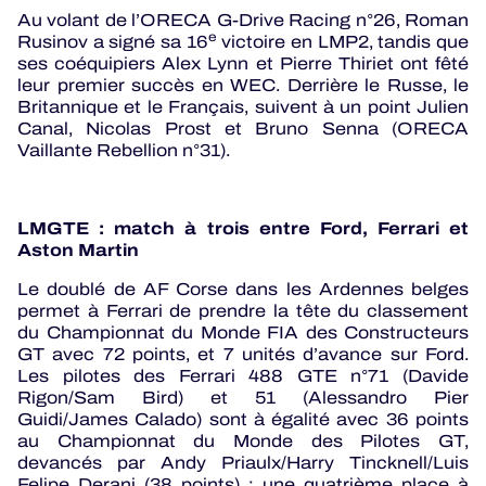
Au volant de l’ORECA G-Drive Racing n°26, Roman
e
Rusinov a signé sa 16
victoire en LMP2, tandis que
ses coéquipiers Alex Lynn et Pierre Thiriet ont fêté
leur premier succès en WEC. Derrière le Russe, le
Britannique et le Français, suivent à un point Julien
Canal, Nicolas Prost et Bruno Senna (ORECA
Vaillante Rebellion n°31).
LMGTE : match à trois entre Ford, Ferrari et
Aston Martin
Le doublé de AF Corse dans les Ardennes belges
permet à Ferrari de prendre la tête du classement
du Championnat du Monde FIA des Constructeurs
GT avec 72 points, et 7 unités d’avance sur Ford.
Les pilotes des Ferrari 488 GTE n°71 (Davide
Rigon/Sam Bird) et 51 (Alessandro Pier
Guidi/James Calado) sont à égalité avec 36 points
au Championnat du Monde des Pilotes GT,
devancés par Andy Priaulx/Harry Tincknell/Luis
Felipe Derani (38 points) : une quatrième place à