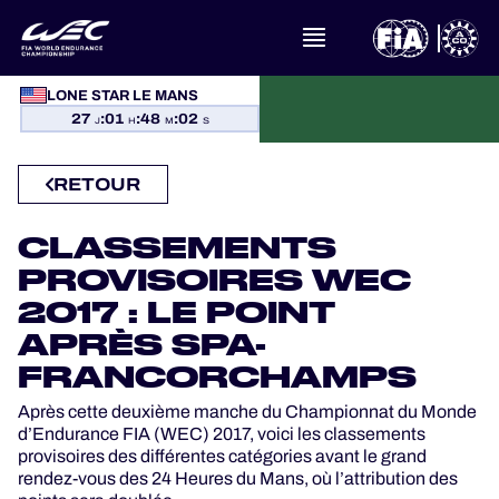
À PROPOS DU FIA WEC
LONE STAR LE MANS
27
:
01
:
48
:
01
J
H
M
S
ACTUALITÉS
RETOUR
CALENDRIER
CLASSEMENTS
CLASSEMENTS
PROVISOIRES WEC
2017 : LE POINT
RÉSULTATS
APRÈS SPA-
FRANCORCHAMPS
LA GRILLE
Après cette deuxième manche du Championnat du Monde
d’Endurance FIA (WEC) 2017, voici les classements
OÙ REGARDER
provisoires des différentes catégories avant le grand
rendez-vous des 24 Heures du Mans, où l’attribution des
PROGRAMMES OFFICIELS