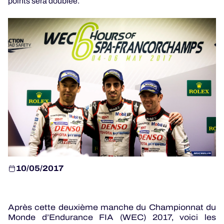
points sera doublée.
JEU OFFICIEL
HOSPITALITÉS
BILLETTERIE
24H LEMANS
ELMS
10/05/2017
MLMC
ALMS
Après cette deuxième manche du Championnat du
Monde d’Endurance FIA (WEC) 2017, voici les