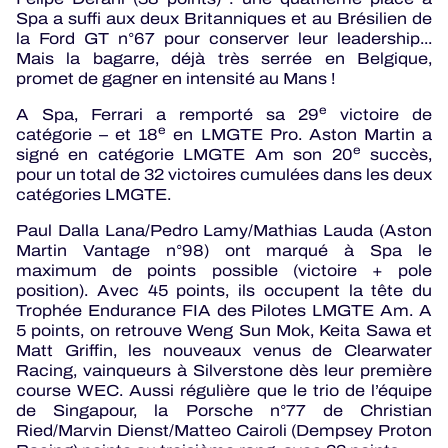
Spa a suffi aux deux Britanniques et au Brésilien de
la Ford GT n°67 pour conserver leur leadership...
Mais la bagarre, déjà très serrée en Belgique,
promet de gagner en intensité au Mans !
e
A Spa, Ferrari a remporté sa 29
victoire de
e
catégorie – et 18
en LMGTE Pro. Aston Martin a
e
signé en catégorie LMGTE Am son 20
succès,
pour un total de 32 victoires cumulées dans les deux
catégories LMGTE.
Paul Dalla Lana/Pedro Lamy/Mathias Lauda (Aston
Martin Vantage n°98) ont marqué à Spa le
maximum de points possible (victoire + pole
position). Avec 45 points, ils occupent la tête du
Trophée Endurance FIA des Pilotes LMGTE Am. A
5 points, on retrouve Weng Sun Mok, Keita Sawa et
Matt Griffin, les nouveaux venus de Clearwater
Racing, vainqueurs à Silverstone dès leur première
course WEC. Aussi régulière que le trio de l’équipe
de Singapour, la Porsche n°77 de Christian
Ried/Marvin Dienst/Matteo Cairoli (Dempsey Proton