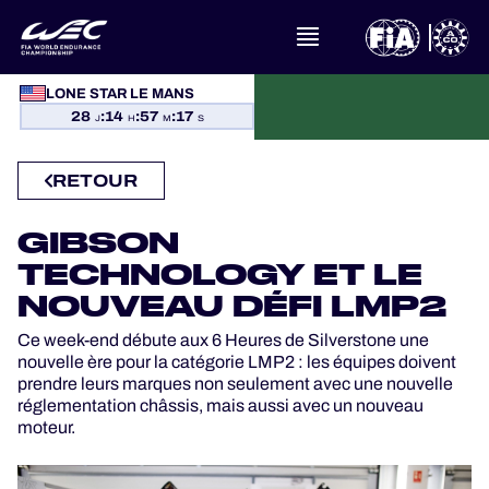
À PROPOS DU FIA WEC
LONE STAR LE MANS
28
:
14
:
57
:
17
J
H
M
S
ACTUALITÉS
RETOUR
CALENDRIER
GIBSON
CLASSEMENTS
TECHNOLOGY ET LE
NOUVEAU DÉFI LMP2
RÉSULTATS
Ce week-end débute aux 6 Heures de Silverstone une
nouvelle ère pour la catégorie LMP2 : les équipes doivent
LA GRILLE
prendre leurs marques non seulement avec une nouvelle
réglementation châssis, mais aussi avec un nouveau
moteur.
OÙ REGARDER
PROGRAMMES OFFICIELS