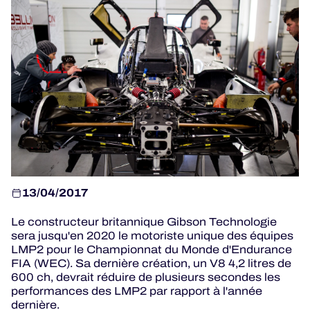
JEU OFFICIEL
HOSPITALITÉS
BILLETTERIE
13/04/2017
24H LEMANS
Le constructeur britannique Gibson Technologie
ELMS
sera jusqu'en 2020 le motoriste unique des équipes
LMP2 pour le Championnat du Monde d'Endurance
MLMC
FIA (WEC). Sa dernière création, un V8 4,2 litres de
600 ch, devrait réduire de plusieurs secondes les
ALMS
performances des LMP2 par rapport à l'année
dernière.