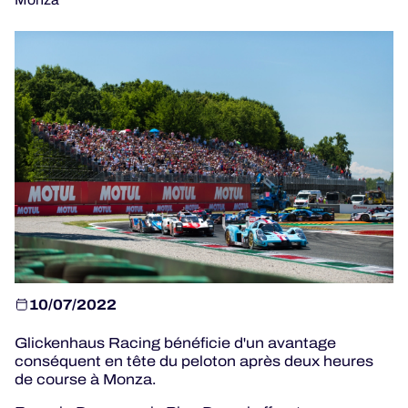
JEU OFFICIEL
HOSPITALITÉS
BILLETTERIE
24H LEMANS
ELMS
10/07/2022
MLMC
Glickenhaus Racing bénéficie d'un avantage
ALMS
conséquent en tête du peloton après deux heures
de course à Monza.