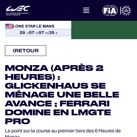
À PROPOS DU FIA WEC
LONE STAR LE MANS
29
:
07
:
57
:
34
ACTUALITÉS
J
H
M
S
CALENDRIER
RETOUR
CLASSEMENTS
MONZA (APRÈS 2
HEURES) :
RÉSULTATS
GLICKENHAUS SE
MÉNAGE UNE BELLE
LA GRILLE
AVANCE ; FERRARI
DOMINE EN LMGTE
OÙ REGARDER
PRO
PROGRAMMES OFFICIELS
Le point sur la course au premier tiers des 6 Heures de
Monza