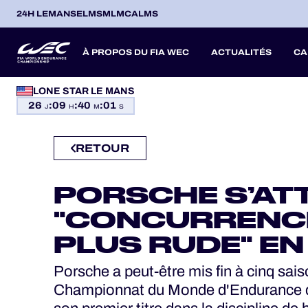
24H LEMANS
ELMS
MLMC
ALMS
À PROPOS DU FIA WEC
ACTUALITÉS
CA
PROGRAMMES OFFICIELS
LONE STAR LE MANS
26
:
09
:
40
:
00
SAISON 2026
SAISON 20
SAISONS PASSÉES
J
H
M
S
JEU OFFICIEL
RETOUR
HOSPITALITÉS
ITA
ITA
BEL
FRA
BRA
USA
JPN
ESP
IT
14
19
9
13
12
6
27
18
8
BILLETTERIE
PORSCHE S’AT
AVR
AVR
MAI
JUN
JUL
SEP
SEP
OCT
NO
PROLOGUE
"CONCURRENC
PLUS RUDE" EN
24H LEMANS
Porsche a peut-être mis fin à cinq sai
Championnat du Monde d'Endurance de
ELMS