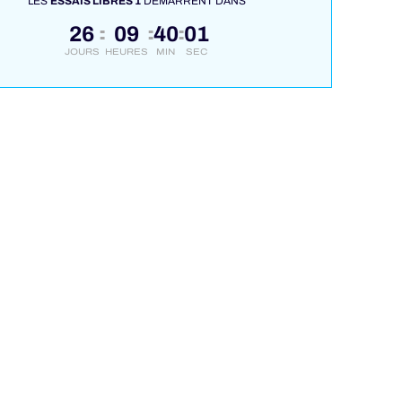
LES
ESSAIS LIBRES 1
DÉMARRENT DANS
26
09
40
00
:
:
:
JOURS
HEURES
MIN
SEC