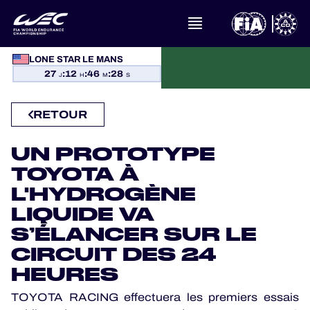
LONE STAR LE MANS
À PROPOS DU FIA WEC
27
:
12
:
46
:
28
J
H
M
S
ACTUALITÉS
RETOUR
CALENDRIER
UN PROTOTYPE
CLASSEMENTS
TOYOTA À
L'HYDROGÈNE
RÉSULTATS
LIQUIDE VA
S’ÉLANCER SUR LE
LA GRILLE
CIRCUIT DES 24
HEURES
OÙ REGARDER
TOYOTA RACING effectuera les premiers essais