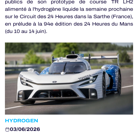
PROGRAMMES OFFICIELS
publics de son prototype de course TR LH2
alimenté à l'hydrogène liquide la semaine prochaine
sur le Circuit des 24 Heures dans la Sarthe (France),
en prélude à la 94e édition des 24 Heures du Mans
JEU OFFICIEL
(du 10 au 14 juin).
HOSPITALITÉS
BILLETTERIE
24H LEMANS
ELMS
MLMC
HYDROGEN
ALMS
03/06/2026