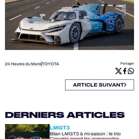
24 Heures du Mans
TOYOTA
Partager
ARTICLE SUIVANT
DERNIERS ARTICLES
LMGT3
Bilan LMGT3 à mi-saison : le trio
Corvette prend les commandes