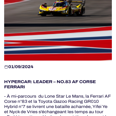
JEU OFFICIEL
HOSPITALITÉS
BILLETTERIE
01/09/2024
24H LEMANS
HYPERCAR: LEADER – NO.83 AF CORSE
ELMS
FERRARI
MLMC
- À mi-parcours du Lone Star Le Mans, la Ferrari AF
Corse n°83 et la Toyota Gazoo Racing GR010
Hybrid n°7 se livrent une bataille acharnée, Yifei Ye
ALMS
et Nyck de Vries s'échangeant les temps au tour