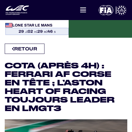
À PROPOS DU FIA WEC
LONE STAR LE MANS
29
:
02
:
29
:
45
J
H
M
S
ACTUALITÉS
RETOUR
CALENDRIER
COTA (APRÈS 4H) :
CLASSEMENTS
FERRARI AF CORSE
EN TÊTE ; L’ASTON
RÉSULTATS
HEART OF RACING
TOUJOURS LEADER
LA GRILLE
EN LMGT3
OÙ REGARDER
PROGRAMMES OFFICIELS