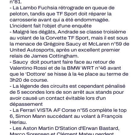
n°81.
- La Lambo Fuchsia rétrograde en queue de
peloton, tandis que TF Sport doit réparer la
carrosserie avant qui a été endommagée.
L'incident fait l'objet d'une enquête
- Malgré les dégâts, Andrade se classe troisième
au volant de la Corvette TF Sport, mais il est sous
la menace de Grégoire Saucy et McLaren n°59 de
United Autosports, après un excellent premier
relais de James Cottingham.
- Saucy doit pourtant faire face au retour de
Valentino Rossi et de la BMW WRT n°46 avant
que le ‘Dottore’ se hisse à la 4e place au terme de
3h20 de course.
- La légende des circuits est cependant pénalisé
de 5 secondes lors de son arrêt aux stands pour
avoir causé un contact évitable lors d'un
dépassement
- La Ferrari VISTA AF Corse n°55 complète le top
6, Simon Mann succédant au volant à François
Heriau.
- Les Aston Martin D'Station d'Erwan Bastard,
Marco Sorensen et Clément Mateu perdent