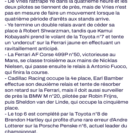
- De Vries rattrape Ye dans la quatrième heure et les
deux pilotes se tiennent de près, mais de Vries n'est
pas en mesure de faire un mouvement lorsque la
quatrième période d'arrêts aux stands arrive.
- Ye termine un double relais avant de céder sa
place à Robert Shwarzman, tandis que Kamui
Kobayashi prend le volant de la Toyota n°7 et tente
un ‘undercut’ sur la Ferrari jaune en effectuant un
ravitaillement anticipé.
- La Ferrari AF Corse 499P n°50, victorieuse au
Mans, se classe troisième aux mains de Nicklas
Nielsen, qui passe ensuite le relais à Antonio Fuoco,
qui finira la course.
- Cadillac Racing occupe la 4e place, Earl Bamber
effectue son deuxième relais et tente de résorber
son retard sur la Ferrari, mais il doit aussi surveiller
de près la BMW M n°20, pilotée par Robin Frijns,
puis Sheldon van der Linde, qui occupe la cinquième
place.
- Le top 6 est complété par la Toyota n°8 de
Brendon Hartley qui profite d'une rare erreur d'Andre
Lotterer sur la Porsche Penske n°6, actuel leader du
championnat.