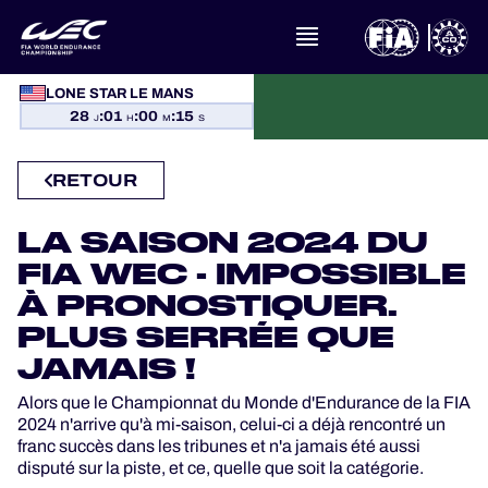
LONE STAR LE MANS
À PROPOS DU FIA WEC
28
:
01
:
00
:
15
J
H
M
S
ACTUALITÉS
RETOUR
CALENDRIER
LA SAISON 2024 DU
CLASSEMENTS
FIA WEC - IMPOSSIBLE
À PRONOSTIQUER.
RÉSULTATS
PLUS SERRÉE QUE
JAMAIS !
LA GRILLE
Alors que le Championnat du Monde d'Endurance de la FIA
2024 n'arrive qu'à mi-saison, celui-ci a déjà rencontré un
OÙ REGARDER
franc succès dans les tribunes et n'a jamais été aussi
disputé sur la piste, et ce, quelle que soit la catégorie.