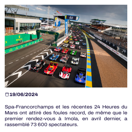
PROGRAMMES OFFICIELS
JEU OFFICIEL
HOSPITALITÉS
BILLETTERIE
24H LEMANS
19/06/2024
ELMS
Spa-Francorchamps et les récentes 24 Heures du
MLMC
Mans ont attiré des foules record, de même que le
premier rendez-vous à Imola, en avril dernier, a
ALMS
rassemblé 73 600 spectateurs.