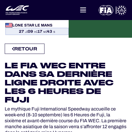
À PROPOS DU FIA WEC
LONE STAR LE MANS
27
:
09
:
17
:
43
J
H
M
S
ACTUALITÉS
RETOUR
CALENDRIER
LE FIA WEC ENTRE
CLASSEMENTS
DANS SA DERNIÈRE
LIGNE DROITE AVEC
RÉSULTATS
LES 6 HEURES DE
FUJI
LA GRILLE
Le mythique Fuji International Speedway accueille ce
week-end (8-10 septembre) les 6 Heures de Fuji, la
OÙ REGARDER
sixième et avant-dernière course du FIA WEC. La première
manche asiatique de la saison verra s’affronter 12 engagés
PROGRAMMES OFFICIELS