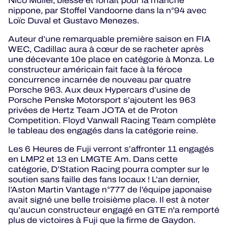
Nico Müller, blessé et forfait pour la manche
nippone, par Stoffel Vandoorne dans la n°94 avec
Loïc Duval et Gustavo Menezes.
Auteur d’une remarquable première saison en FIA
WEC, Cadillac aura à cœur de se racheter après
une décevante 10e place en catégorie à Monza. Le
constructeur américain fait face à la féroce
concurrence incarnée de nouveau par quatre
Porsche 963. Aux deux Hypercars d’usine de
Porsche Penske Motorsport s’ajoutent les 963
privées de Hertz Team JOTA et de Proton
Competition. Floyd Vanwall Racing Team complète
le tableau des engagés dans la catégorie reine.
Les 6 Heures de Fuji verront s’affronter 11 engagés
en LMP2 et 13 en LMGTE Am. Dans cette
catégorie, D’Station Racing pourra compter sur le
soutien sans faille des fans locaux ! L’an dernier,
l’Aston Martin Vantage n°777 de l’équipe japonaise
avait signé une belle troisième place. Il est à noter
qu’aucun constructeur engagé en GTE n'a remporté
plus de victoires à Fuji que la firme de Gaydon.