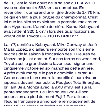
de Fuji est le plus court de la saison du FIA WEC
avec seulement 4,563 km au compteur. En
revanche, il comprend une ligne droite de 1,475 km,
ce qui en fait la plus longue du championnat. C’est
ici que les pilotes exploitent le potentiel maximum
des Hypercars. L’année dernière, Kamui Kobayashi
avait atteint 320,1 km/h lors des qualifications au
volant de la Toyota GR010 HYBRID n°7.
La n°7, confiée à Kobayashi, Mike Conway et José
María López, a d’ailleurs remporté son troisième
succès de la saison à l’occasion des 6 Heures de
Monza en juillet dernier. Sur ses terres ce week-end,
Toyota est le grandissime favori pour signer une
cinquième victoire en six manches cette année.
Après avoir marqué le pas à domicile, Ferrari AF
Corse espère bien rendre la pareille à leurs rivaux
japonais devant leur public. Peugeot TotalEnergies,
brillant 3e à Monza avec la 9X8 n°93, est sur la
pente ascendante. Le Lion poursuivra-t-il son
ascension au pied du mont Fuji ? Par ailleurs,
l’écurie française a annoncé le remplacement de