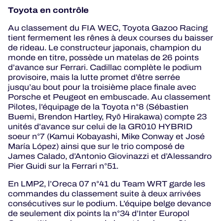
Toyota en contrôle
Au classement du FIA WEC, Toyota Gazoo Racing
tient fermement les rênes à deux courses du baisser
de rideau. Le constructeur japonais, champion du
monde en titre, possède un matelas de 26 points
d’avance sur Ferrari. Cadillac complète le podium
provisoire, mais la lutte promet d’être serrée
jusqu’au bout pour la troisième place finale avec
Porsche et Peugeot en embuscade. Au classement
Pilotes, l’équipage de la Toyota n°8 (Sébastien
Buemi, Brendon Hartley, Ryō Hirakawa) compte 23
unités d’avance sur celui de la GR010 HYBRID
soeur n°7 (Kamui Kobayashi, Mike Conway et José
María López) ainsi que sur le trio composé de
James Calado, d’Antonio Giovinazzi et d’Alessandro
Pier Guidi sur la Ferrari n°51.
En LMP2, l’Oreca 07 n°41 du Team WRT garde les
commandes du classement suite à deux arrivées
consécutives sur le podium. L’équipe belge devance
de seulement dix points la n°34 d’Inter Europol