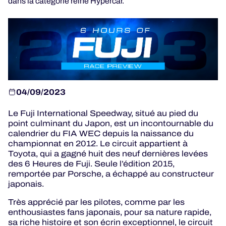
dans la catégorie reine Hypercar.
JEU OFFICIEL
HOSPITALITÉS
BILLETTERIE
04/09/2023
Le Fuji International Speedway, situé au pied du
point culminant du Japon, est un incontournable du
calendrier du FIA WEC depuis la naissance du
24H LEMANS
championnat en 2012. Le circuit appartient à
Toyota, qui a gagné huit des neuf dernières levées
des 6 Heures de Fuji. Seule l’édition 2015,
ELMS
remportée par Porsche, a échappé au constructeur
japonais.
MLMC
Très apprécié par les pilotes, comme par les
ALMS
enthousiastes fans japonais, pour sa nature rapide,
sa riche histoire et son écrin exceptionnel, le circuit