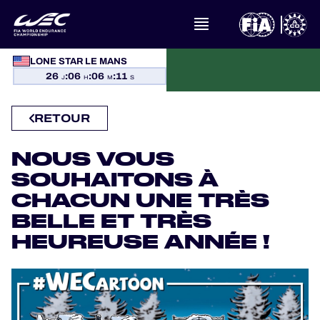
LONE STAR LE MANS
26
:
06
:
06
:
11
À PROPOS DU FIA WEC
J
H
M
S
ACTUALITÉS
RETOUR
CALENDRIER
NOUS VOUS
SOUHAITONS À
CLASSEMENTS
CHACUN UNE TRÈS
BELLE ET TRÈS
RÉSULTATS
HEUREUSE ANNÉE !
LA GRILLE
OÙ REGARDER