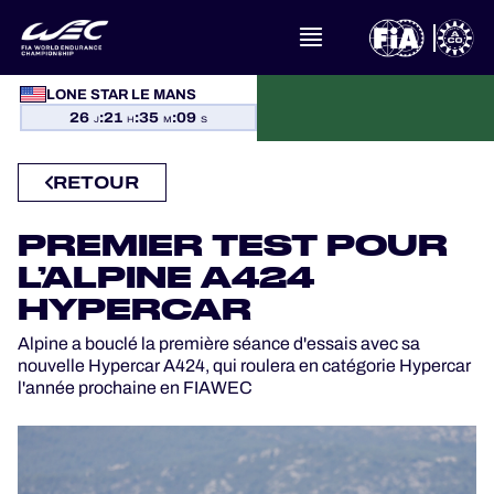
LONE STAR LE MANS
À PROPOS DU FIA WEC
26
:
21
:
35
:
09
J
H
M
S
ACTUALITÉS
RETOUR
CALENDRIER
PREMIER TEST POUR
L’ALPINE A424
CLASSEMENTS
HYPERCAR
RÉSULTATS
Alpine a bouclé la première séance d'essais avec sa
nouvelle Hypercar A424, qui roulera en catégorie Hypercar
LA GRILLE
l'année prochaine en FIAWEC
OÙ REGARDER