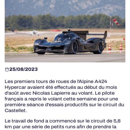
PROGRAMMES OFFICIELS
JEU OFFICIEL
HOSPITALITÉS
BILLETTERIE
25/08/2023
Les premiers tours de roues de l'Alpine A424
24H LEMANS
Hypercar avaient été effectués au début du mois
d'août avec Nicolas Lapierre au volant. Le pilote
ELMS
français a repris le volant cette semaine pour une
première séance d'essais productifs sur le circuit du
MLMC
Castellet.
Le travail de fond a commencé sur le circuit de 5,8
ALMS
km par une série de petits runs afin de prendre la