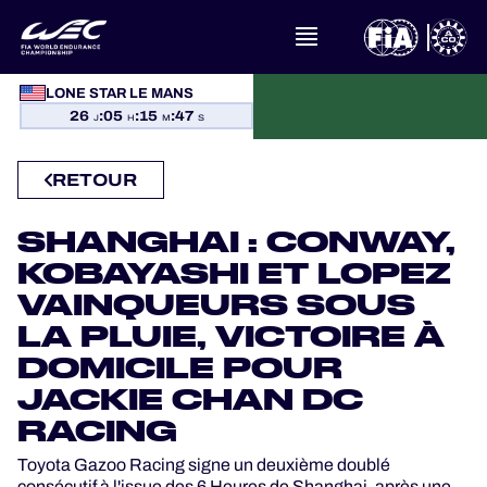
À PROPOS DU FIA WEC
LONE STAR LE MANS
26
:
05
:
15
:
47
J
H
M
S
ACTUALITÉS
RETOUR
CALENDRIER
SHANGHAI : CONWAY,
CLASSEMENTS
KOBAYASHI ET LOPEZ
VAINQUEURS SOUS
RÉSULTATS
LA PLUIE, VICTOIRE À
DOMICILE POUR
LA GRILLE
JACKIE CHAN DC
RACING
OÙ REGARDER
Toyota Gazoo Racing signe un deuxième doublé
consécutif à l'issue des 6 Heures de Shanghai, après une
PROGRAMMES OFFICIELS