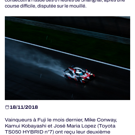
course difficile, disputée sur le mouillé.
JEU OFFICIEL
HOSPITALITÉS
BILLETTERIE
24H LEMANS
ELMS
18/11/2018
MLMC
Vainqueurs à Fuji le mois dernier, Mike Conway,
ALMS
Kamui Kobayashi et José Maria Lopez (Toyota
TS050 HYBRID n°7) ont reçu leur deuxième