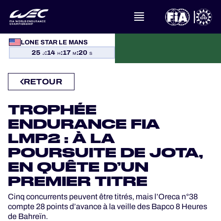
À PROPOS DU FIA WEC
LONE STAR LE MANS
25
:
14
:
17
:
19
ACTUALITÉS
J
H
M
S
RETOUR
CALENDRIER
TROPHÉE
CLASSEMENTS
ENDURANCE FIA
RÉSULTATS
LMP2 : À LA
POURSUITE DE JOTA,
LA GRILLE
EN QUÊTE D’UN
PREMIER TITRE
OÙ REGARDER
Cinq concurrents peuvent être titrés, mais l’Oreca n°38
compte 28 points d’avance à la veille des Bapco 8 Heures
PROGRAMMES OFFICIELS
de Bahreïn.