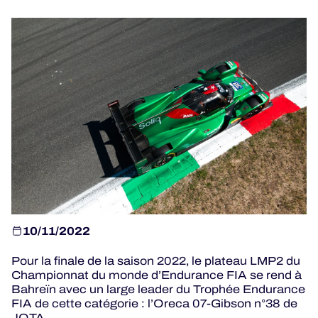
JEU OFFICIEL
HOSPITALITÉS
BILLETTERIE
24H LEMANS
ELMS
10/11/2022
MLMC
Pour la finale de la saison 2022, le plateau LMP2 du
Championnat du monde d’Endurance FIA se rend à
ALMS
Bahreïn avec un large leader du Trophée Endurance
FIA de cette catégorie : l’Oreca 07-Gibson n°38 de
JOTA.