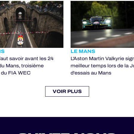
NS
LE MANS
 faut savoir avant les 24
L'Aston Martin Valkyrie sig
du Mans, troisième
meilleur temps lors de la 
 du FIA WEC
d'essais au Mans
VOIR PLUS