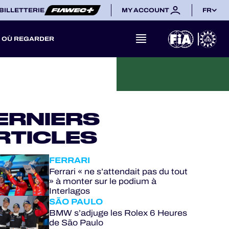
BILLETTERIE
MY ACCOUNT
FR
OÙ REGARDER
ERNIERS
RTICLES
FERRARI
Ferrari « ne s’attendait pas du tout
» à monter sur le podium à
Interlagos
SÃO PAULO
BMW s’adjuge les Rolex 6 Heures
de São Paulo