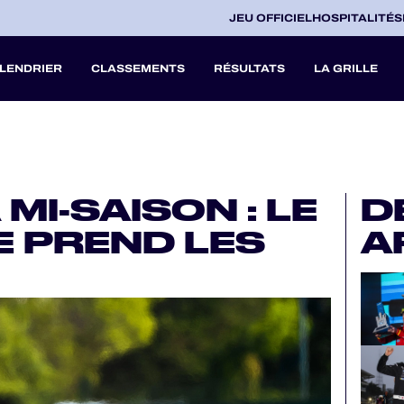
JEU OFFICIEL
HOSPITALITÉS
LENDRIER
CLASSEMENTS
RÉSULTATS
LA GRILLE
27
MI-SAISON : LE
D
A
E PREND LES
A
V