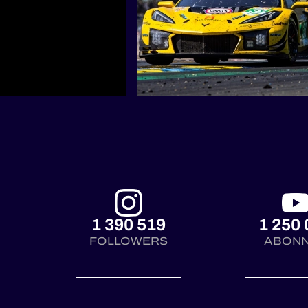
1 390 519
1 250 
FOLLOWERS
ABON