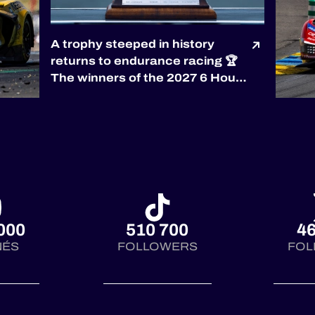
A trophy steeped in history
returns to endurance racing 🏆
The winners of the 2027 6 Hours
of Silverstone will be awarded
the prestigious RAC Tourist
Trophy, the world’s oldest
automobile race trophy,
presented by the
@royalautomobilclub. First
co...
000
510 700
46
NÉS
FOLLOWERS
FOL