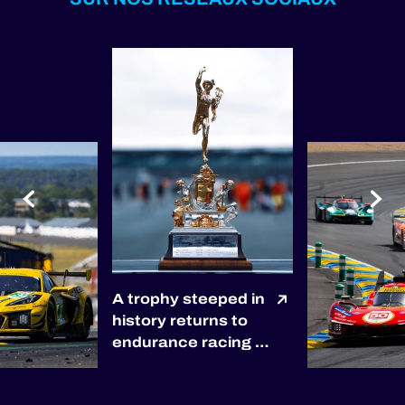
A trophy steeped in
history returns to
endurance racing 🏆
The winners of the
2027 6 Hours of