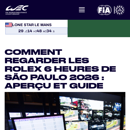
LONE STAR LE MANS
À PROPOS DU FIA WEC
29
:
14
:
48
:
34
J
H
M
S
ACTUALITÉS
COMMENT
CALENDRIER
REGARDER LES
ROLEX 6 HEURES DE
CLASSEMENTS
SÃO PAULO 2026 :
APERÇU ET GUIDE
RÉSULTATS
LA GRILLE
OÙ REGARDER