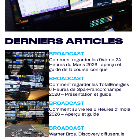
PROGRAMMES OFFICIELS
JEU OFFICIEL
DERNIERS ARTICLES
HOSPITALITÉS
BROADCAST
BILLETTERIE
Comment regarder les 94ème 24
Heures du Mans 2026 : aperçu et
guide de la course iconique
BROADCAST
Comment regarder les TotalEnergies
24H LEMANS
6 Heures de Spa-Francorchamps
2026 – Présentation et guide
ELMS
BROADCAST
Comment suivre les 6 Heures d'Imola
2026 – Aperçu et guide
MLMC
BROADCAST
ALMS
Warner Bros. Discovery diffusera le