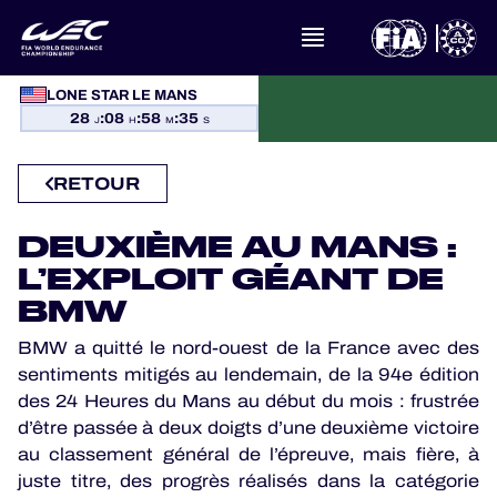
À PROPOS DU FIA WEC
LONE STAR LE MANS
ACTUALITÉS
28
:
08
:
58
:
34
J
H
M
S
CALENDRIER
RETOUR
CLASSEMENTS
DEUXIÈME AU MANS :
L’EXPLOIT GÉANT DE
RÉSULTATS
BMW
BMW a quitté le nord-ouest de la France avec des
LA GRILLE
sentiments mitigés au lendemain, de la 94e édition
des 24 Heures du Mans au début du mois : frustrée
OÙ REGARDER
d’être passée à deux doigts d’une deuxième victoire
au classement général de l’épreuve, mais fière, à
PROGRAMMES OFFICIELS
juste titre, des progrès réalisés dans la catégorie