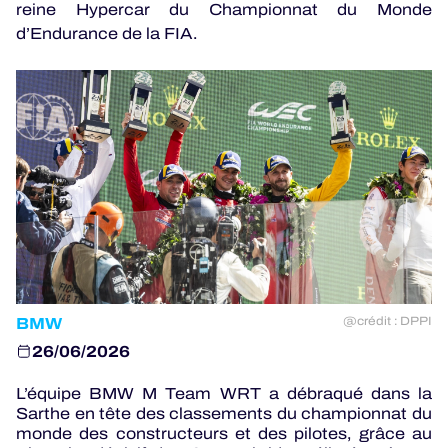
reine Hypercar du Championnat du Monde
d’Endurance de la FIA.
JEU OFFICIEL
HOSPITALITÉS
BILLETTERIE
24H LEMANS
ELMS
BMW
@crédit : DPPI
MLMC
26/06/2026
ALMS
L’équipe BMW M Team WRT a débraqué dans la
Sarthe en tête des classements du championnat du
monde des constructeurs et des pilotes, grâce au