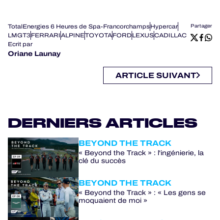
TotalEnergies 6 Heures de Spa-Francorchamps
Hypercar
Partager
LMGT3
FERRARI
ALPINE
TOYOTA
FORD
LEXUS
CADILLAC
Ecrit par
Oriane Launay
ARTICLE SUIVANT
DERNIERS ARTICLES
BEYOND THE TRACK
« Beyond the Track » : l'ingénierie, la
clé du succès
BEYOND THE TRACK
« Beyond the Track » : « Les gens se
moquaient de moi »