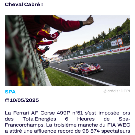
Cheval Cabré !
JEU OFFICIEL
HOSPITALITÉS
BILLETTERIE
24H LEMANS
ELMS
SPA
@crédit : DPPI
MLMC
10/05/2025
ALMS
La Ferrari AF Corse 499P n°51 s’est imposée lors
des TotalEnergies 6 Heures de Spa-
Francorchamps. La troisième manche du FIA WEC
a attiré une affluence record de 98 874 spectateurs