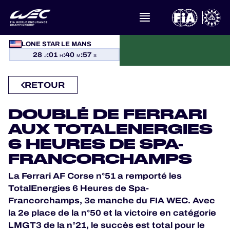
À PROPOS DU FIA WEC
LONE STAR LE MANS
ACTUALITÉS
28
:
01
:
40
:
57
J
H
M
S
CALENDRIER
RETOUR
CLASSEMENTS
DOUBLÉ DE FERRARI
AUX TOTALENERGIES
RÉSULTATS
6 HEURES DE SPA-
LA GRILLE
FRANCORCHAMPS
La Ferrari AF Corse n°51 a remporté les
OÙ REGARDER
TotalEnergies 6 Heures de Spa-
Francorchamps, 3e manche du FIA WEC. Avec
PROGRAMMES OFFICIELS
la 2e place de la n°50 et la victoire en catégorie
LMGT3 de la n°21, le succès est total pour le