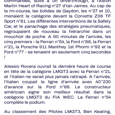
commandes, suite à un drive-through, à l’Aston
Martin Heart of Racing n°27 d’Ian James. Au cap de
la mi-course, les bolides de Gaydon, les n°27 et 10,
menaient la catégorie devant la Corvette Z06 TF
Sport n°81. Les différentes interventions de la Safety
Car, et le panachage des stratégies pneumatiques,
regroupaient de nouveau la hiérarchie dans un
mouchoir de poche. A 90 minutes de l’arrivée, les
cinq premiers - la Ferrari n°54, la Ford n°88, la Ferrari
n°21, la Porsche 911 Manthey 1st Phorm n°92 et la
Ford n°77 - se tenaient en seulement cinq secondes
!
Alessio Rovera ouvrait la dernière heure de course
en tête de la catégorie LMGT3 avec la Ferrari n°21,
et l’Italien ne serait plus jamais rattrapé. A l’arrivée,
l’Italien coupait la ligne d’arrivée avec 40’’230
d’avance sur la Ford n°88. Le constructeur
américain signe son meilleur résultat dans la
catégorie LMGT3 du FIA WEC. La Ferrari n°54
complète le podium.
Au classement des Pilotes LMGT3, Ben Keating,