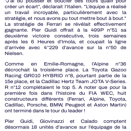
“J’ai dû pousser et boucler des tours qualif pour
créer un écart”, déclarait l’Italien. ”L’équipe a réalisé
un travail incroyable, particulièrement avec la
stratégie, et nous avons pu tout mettre bout à bout.”
La stratégie de Ferrari se révélait effectivement
gagnante. Pier Guidi offrait à la 499P n°51 sa
deuxième victoire consécutive, trois semaines
après les 6 Heures d’Imola, et coupait la ligne
d’arrivée avec 4’’229 d’avance sur la n°50 de
Nielsen.
Comme en Emilie-Romagne, l’Alpine n°36
décrochait la troisième place. La Toyota Gazoo
Racing GR010 HYBRID n°8, pourtant partie de la
15e place, et la Cadillac Hertz Team JOTA V-Series.
R n°12 complétaient le top 5. A noter que pour la
première fois dans l’histoire du FIA WEC, huit
constructeurs différents (Ferrari, Alpine, Toyota,
Cadillac, Porsche, BMW, Peugeot et Aston Martin)
ont terminé dans le tour du leader !
Pier Guidi, Giovinazzi et Calado comptent
désormais 18 unités d’avance sur l’équipage de la