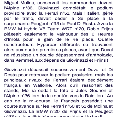
Miguel Molina, conservait les commandes devant
l’Alpine n°36. Giovinazzi complétait le podium
provisoire avec la Ferrari n°51. Mais l’Italien, gêné
par le trafic, devait céder la 3e place à la
surprenante Peugeot n°93 de Paul Di Resta. Avec la
BMW M Hybrid V8 Team WRT n°20, Robin Frijns
piégeait également le vainqueur des 6 Heures
d’Imola pour le gain de le 4e place. Quatre
constructeurs Hypercar différents se trouvaient
alors aux quatre premières places, avant que Duval
ne réussisse un double dépassement d’anthologie,
dans Kemmel, aux dépens de Giovinazzi et Frijns !
Giovinazzi dépassait successivement Duval et Di
Resta pour retrouver le podium provisoire, mais les
principaux rivaux de Ferrari étaient décidément
français en Wallonie. Alors qu’il ressortait des
stands, Molina cédait la tête à Jules Gounon et
l’Alpine n°36 lors de la montée vers le Raidillon ! Au
cap de la mi-course, le Français possédait une
courte avance sur les Ferrari n°50 et 51 de Molina et
Giovinazzi. La BMW n°20 de Frijns et la Peugeot
n°93 de Jean-Eric Vergne complétaient le top 5.