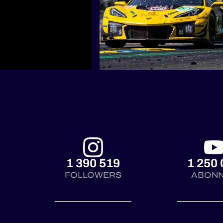
1 390 519
1 250 
FOLLOWERS
ABON