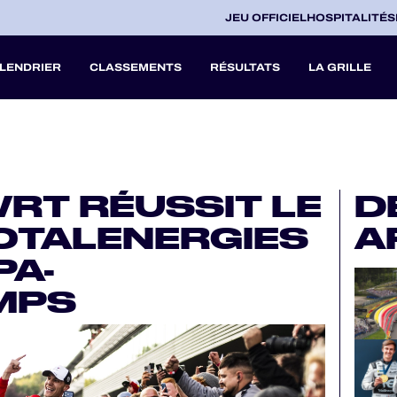
JEU OFFICIEL
HOSPITALITÉS
LENDRIER
CLASSEMENTS
RÉSULTATS
LA GRILLE
27
RT RÉUSSIT LE
D
A
OTALENERGIES
A
V
PA-
MPS