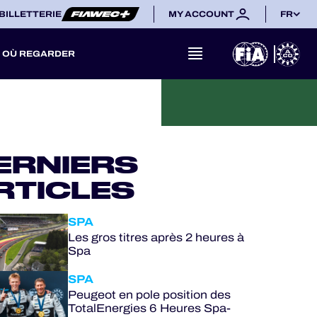
BILLETTERIE
MY ACCOUNT
FR
OÙ REGARDER
ERNIERS
RTICLES
SPA
Les gros titres après 2 heures à
Spa
SPA
Peugeot en pole position des
TotalEnergies 6 Heures Spa-