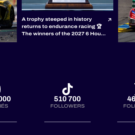
A trophy steeped in history
returns to endurance racing 🏆
The winners of the 2027 6 Hours
of Silverstone will be awarded
the prestigious RAC Tourist
Trophy, the world’s oldest
automobile race trophy,
presented by the
@royalautomobilclub. First
co...
000
510 700
46
NÉS
FOLLOWERS
FOL