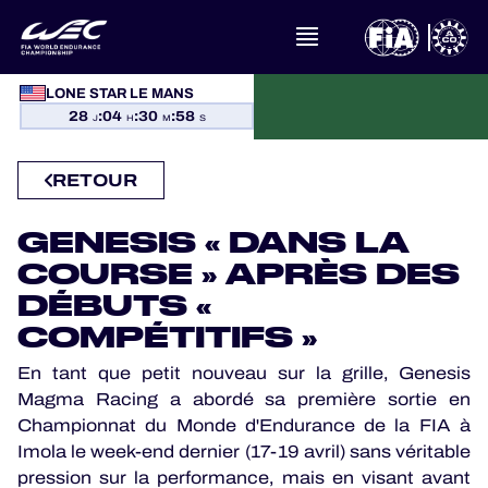
À PROPOS DU FIA WEC
LONE STAR LE MANS
28
:
04
:
30
:
57
ACTUALITÉS
J
H
M
S
CALENDRIER
RETOUR
CLASSEMENTS
GENESIS « DANS LA
COURSE » APRÈS DES
RÉSULTATS
DÉBUTS «
COMPÉTITIFS »
LA GRILLE
En tant que petit nouveau sur la grille, Genesis
Magma Racing a abordé sa première sortie en
OÙ REGARDER
Championnat du Monde d'Endurance de la FIA à
Imola le week-end dernier (17-19 avril) sans véritable
PROGRAMMES OFFICIELS
pression sur la performance, mais en visant avant