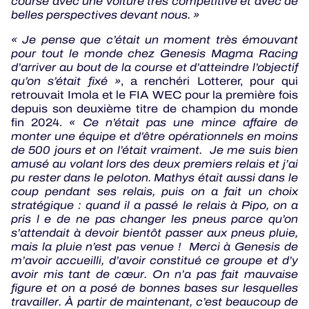
course avec une voiture très compétitive et avec de
belles perspectives devant nous. »
« Je pense que c’était un moment très émouvant
pour tout le monde chez Genesis Magma Racing
d’arriver au bout de la course et d’atteindre l’objectif
qu’on s’était fixé »
, a renchéri Lotterer, pour qui
retrouvait Imola et le FIA WEC pour la première fois
depuis son deuxième titre de champion du monde
fin 2024.
« Ce n’était pas une mince affaire de
monter une équipe et d’être opérationnels en moins
de 500 jours et on l’était vraiment. Je me suis bien
amusé au volant lors des deux premiers relais et j’ai
pu rester dans le peloton. Mathys était aussi dans le
coup pendant ses relais, puis on a fait un choix
stratégique : quand il a passé le relais à Pipo, on a
pris l e de ne pas changer les pneus parce qu’on
s’attendait à devoir bientôt passer aux pneus pluie,
mais la pluie n’est pas venue ! Merci à Genesis de
m’avoir accueilli, d’avoir constitué ce groupe et d’y
avoir mis tant de cœur. On n’a pas fait mauvaise
figure et on a posé de bonnes bases sur lesquelles
travailler. À partir de maintenant, c’est beaucoup de