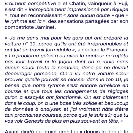
vraiment compétitive »
et Chatin, vainqueur à Fuji,
s’est dit
« incroyablement impressionné par l’équipe
»
, tout en reconnaissant
« sans aucun doute »
que
«
le rythme est là »
, des sensations partagées par son
compatriote Jaminet.
« Je me sens mal pour les gars qui ont préparé la
voiture n° 19, parce qu’ils ont été irréprochables et
ont fait un travail formidable »
, a déclaré le Français.
« Le problème qu’on a eu avec le capteur ne reflète
pas leur travail ni la façon dont on a roulé sans
aucun souci toute la semaine, donc ça ne devrait
décourager personne. On a vu notre voiture sœur
prouver qu’elle pouvait se classer dans le top 10, je
pense que notre rythme s’est encore amélioré en
course et que tous les changements de réglages
qu’on a essayés ont fonctionné. On est clairement
dans le coup, on a une base très solide et beaucoup
de données à analyser, et j’ai vraiment hâte d’être
aux prochaines courses, parce que je suis sûr que tu
vas voir Genesis de plus en plus souvent en tête. »
Ayant dirigé ce projet ambitieux depuis le début, le