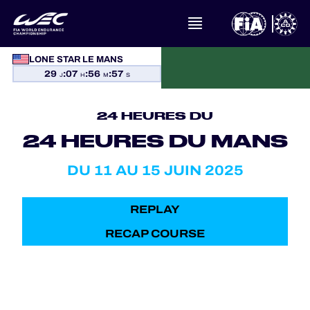
À PROPOS DU FIA WEC
LONE STAR LE MANS
29
:
07
:
56
:
57
J
H
M
S
ACTUALITÉS
24 HEURES DU
CALENDRIER
24 HEURES DU MANS
CLASSEMENTS
DU 11 AU 15 JUIN 2025
RÉSULTATS
REPLAY
LA GRILLE
RECAP COURSE
OÙ REGARDER
PROGRAMMES OFFICIELS