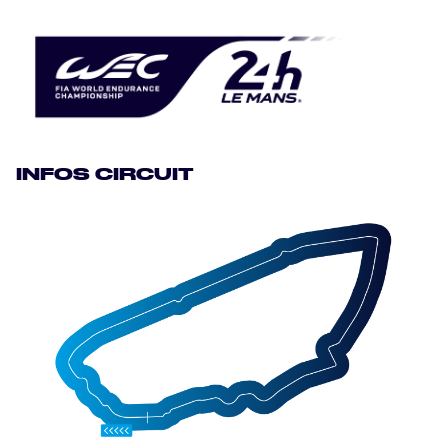
JEU OFFICIEL
HOSPITALITÉS
BILLETTERIE
INFOS CIRCUIT
24H LEMANS
ELMS
MLMC
ALMS