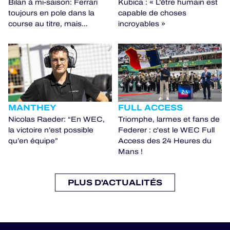
Bilan à mi-saison: Ferrari
Kubica : « L’être humain est
toujours en pole dans la
capable de choses
course au titre, mais…
incroyables »
MANTHEY
FULL ACCESS
Nicolas Raeder: “En WEC,
Triomphe, larmes et fans de
la victoire n’est possible
Federer : c'est le WEC Full
qu’en équipe”
Access des 24 Heures du
Mans !
PLUS D'ACTUALITÉS