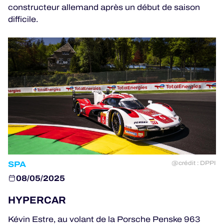
constructeur allemand après un début de saison
difficile.
JEU OFFICIEL
HOSPITALITÉS
BILLETTERIE
24H LEMANS
SPA
ELMS
@crédit : DPPI
08/05/2025
MLMC
HYPERCAR
ALMS
Kévin Estre, au volant de la Porsche Penske 963