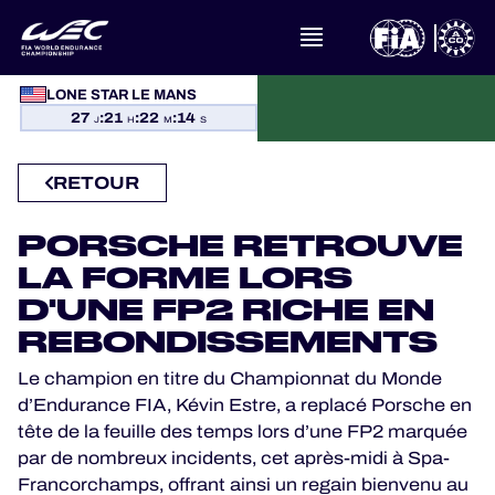
À PROPOS DU FIA WEC
LONE STAR LE MANS
27
:
21
:
22
:
13
J
H
M
S
ACTUALITÉS
RETOUR
CALENDRIER
PORSCHE RETROUVE
CLASSEMENTS
LA FORME LORS
D'UNE FP2 RICHE EN
RÉSULTATS
REBONDISSEMENTS
Le champion en titre du Championnat du Monde
LA GRILLE
d’Endurance FIA, Kévin Estre, a replacé Porsche en
tête de la feuille des temps lors d’une FP2 marquée
OÙ REGARDER
par de nombreux incidents, cet après-midi à Spa-
Francorchamps, offrant ainsi un regain bienvenu au
PROGRAMMES OFFICIELS