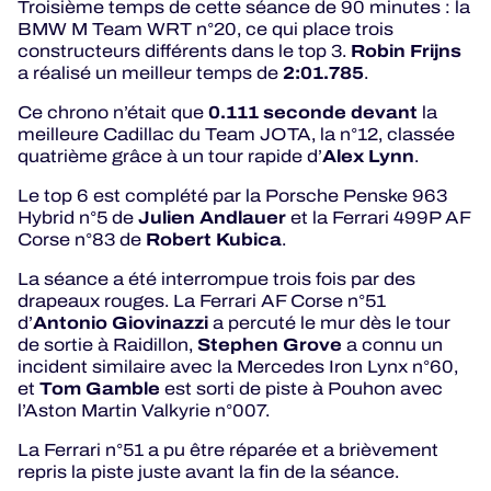
Troisième temps de cette séance de 90 minutes : la
BMW M Team WRT n°20, ce qui place trois
Robin Frijns
constructeurs différents dans le top 3.
2:01.785
a réalisé un meilleur temps de
.
0.111 seconde devant
Ce chrono n’était que
la
meilleure Cadillac du Team JOTA, la n°12, classée
Alex Lynn
quatrième grâce à un tour rapide d’
.
Le top 6 est complété par la Porsche Penske 963
Julien Andlauer
Hybrid n°5 de
et la Ferrari 499P AF
Robert Kubica
Corse n°83 de
.
La séance a été interrompue trois fois par des
drapeaux rouges. La Ferrari AF Corse n°51
Antonio Giovinazzi
d’
a percuté le mur dès le tour
Stephen Grove
de sortie à Raidillon,
a connu un
incident similaire avec la Mercedes Iron Lynx n°60,
Tom Gamble
et
est sorti de piste à Pouhon avec
l’Aston Martin Valkyrie n°007.
La Ferrari n°51 a pu être réparée et a brièvement
repris la piste juste avant la fin de la séance.