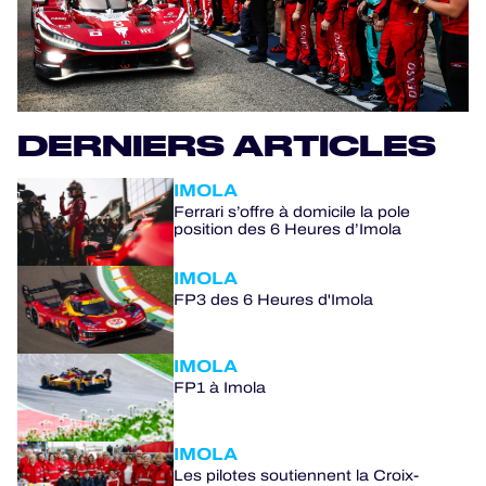
PROGRAMMES OFFICIELS
JEU OFFICIEL
DERNIERS ARTICLES
HOSPITALITÉS
IMOLA
BILLETTERIE
Ferrari s’offre à domicile la pole
position des 6 Heures d’Imola
IMOLA
FP3 des 6 Heures d'Imola
24H LEMANS
ELMS
IMOLA
FP1 à Imola
MLMC
IMOLA
ALMS
Les pilotes soutiennent la Croix-