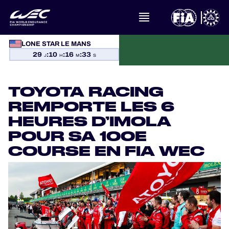
LONE STAR LE MANS
À PROPOS DU FIA WEC
29
:
10
:
16
:
32
J
H
M
S
ACTUALITÉS
TOYOTA RACING
CALENDRIER
REMPORTE LES 6
HEURES D’IMOLA
CLASSEMENTS
POUR SA 100E
COURSE EN FIA WEC
RÉSULTATS
LA GRILLE
OÙ REGARDER