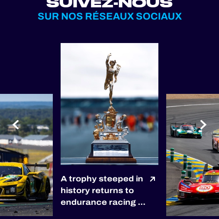
SUIVEZ-NOUS
SUR NOS RÉSEAUX SOCIAUX
A trophy steeped in
history returns to
endurance racing 🏆
The winners of the