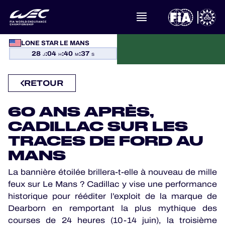
À PROPOS DU FIA WEC
LONE STAR LE MANS
28
:
04
:
40
:
36
J
H
M
S
ACTUALITÉS
RETOUR
CALENDRIER
60 ANS APRÈS,
CLASSEMENTS
CADILLAC SUR LES
RÉSULTATS
TRACES DE FORD AU
MANS
LA GRILLE
La bannière étoilée brillera-t-elle à nouveau de mille
feux sur Le Mans ? Cadillac y vise une performance
OÙ REGARDER
historique pour rééditer l’exploit de la marque de
Dearborn en remportant la plus mythique des
PROGRAMMES OFFICIELS
courses de 24 heures (10-14 juin), la troisième