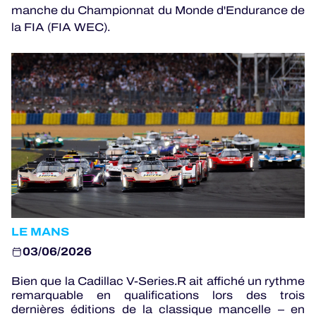
manche du Championnat du Monde d'Endurance de
la FIA (FIA WEC).
JEU OFFICIEL
HOSPITALITÉS
BILLETTERIE
24H LEMANS
ELMS
LE MANS
MLMC
03/06/2026
ALMS
Bien que la Cadillac V-Series.R ait affiché un rythme
remarquable en qualifications lors des trois
dernières éditions de la classique mancelle – en